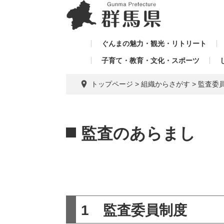
ペ
メ
メ
ー
ニ
ニ
ジ
ュ
ュ
の
ー
ぐんまの魅力・観光・リトリート
ー
先
を
子育て・教育・文化・スポーツ
を
頭
飛
飛
で
ば
トップページ
>
組織からさがす
>
監査委
す。
し
ば
て
し
本
本
て
文
文
監査のあらまし
へ
1 監査委員制度