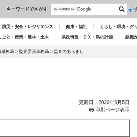
本文へ
キーワードでさがす
検
索
対
防災・安全・レジリエンス
健康・福祉
くらし・環境・グ
象
しごと・産業・農林・土木
県政情報・ＤＸ・県の計画
組織
員事務局
>
監査委員事務局
>
監査のあらまし
更新日：2026年6月5日
印刷ページ表示