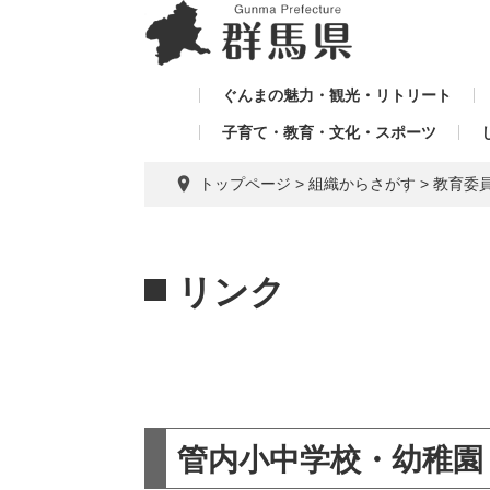
ペ
メ
メ
ー
ニ
ニ
ジ
ュ
ュ
の
ー
ぐんまの魅力・観光・リトリート
ー
先
を
子育て・教育・文化・スポーツ
を
頭
飛
飛
で
ば
トップページ
>
組織からさがす
>
教育委
す。
し
ば
て
し
本
本
て
文
文
リンク
へ
管内小中学校・幼稚園