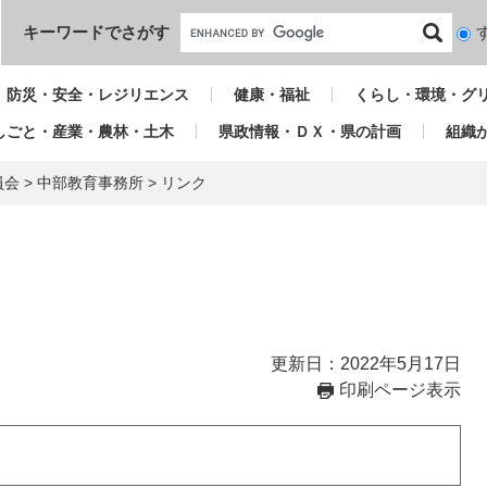
本文へ
キーワードでさがす
検
索
対
防災・安全・レジリエンス
健康・福祉
くらし・環境・グ
象
しごと・産業・農林・土木
県政情報・ＤＸ・県の計画
組織
員会
>
中部教育事務所
>
リンク
更新日：2022年5月17日
印刷ページ表示