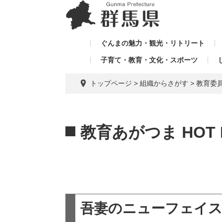
ペ
メ
メ
ー
ニ
ニ
ジ
ュ
ュ
の
ー
ぐんまの魅力・観光・リトリート
ー
先
を
子育て・教育・文化・スポーツ
を
頭
飛
飛
で
ば
トップページ
>
組織からさがす
>
教育委
す。
し
ば
て
し
本
本
て
文
文
教育あがつま HOT 
へ
吾妻のニューフェイス