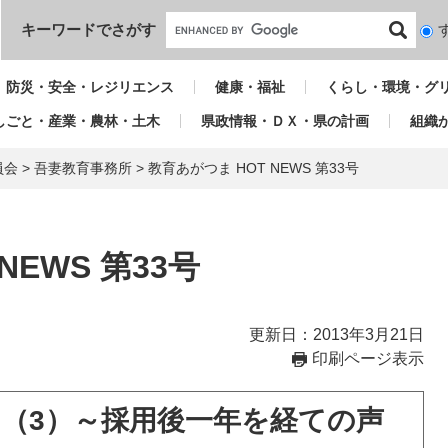
本文へ
キーワードでさがす
検
索
対
防災・安全・レジリエンス
健康・福祉
くらし・環境・グ
象
しごと・産業・農林・土木
県政情報・ＤＸ・県の計画
組織
員会
>
吾妻教育事務所
>
教育あがつま HOT NEWS 第33号
NEWS 第33号
更新日：2013年3月21日
印刷ページ表示
（3）～採用後一年を経ての声