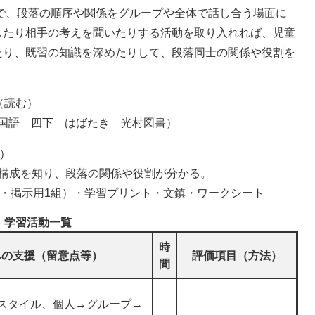
で、段落の順序や関係をグループや全体で話し合う場面に
したり相手の考えを聞いたりする活動を取り入れれば、児童
たり、既習の知識を深めたりして、段落同士の関係や役割を
（読む）
国語 四下 はばたき 光村図書）
）
な構成を知り、段落の関係や役割が分かる。
2・掲示用1組）・学習プリント・文鎮・ワークシート
学習活動一覧
時
への支援（留意点等）
評価項目（方法）
間
スタイル、個人→グループ→