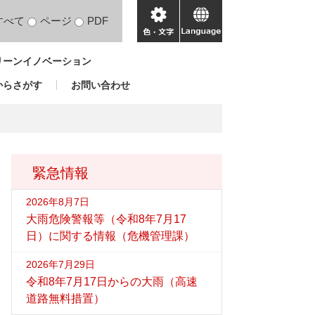
すべて
ページ
PDF
色・
language
文
リーンイノベーション
字
からさがす
お問い合わせ
緊急情報
2026年8月7日
大雨危険警報等（令和8年7月17
日）に関する情報（危機管理課）
2026年7月29日
令和8年7月17日からの大雨（高速
道路無料措置）