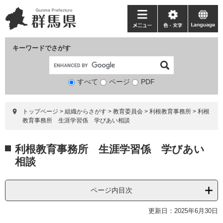
ペ
メ
ー
ニ
メ
色・
language
ジ
ュ
ニ
文
の
ー
ュ
字
キーワードでさがす
先
を
ー
頭
飛
で
ば
すべて
ページ
検
PDF
す。
し
索
て
対
本
トップページ
>
組織からさがす
>
教育委員会
>
利根教育事務所
>
利根
象
文
教育事務所 生涯学習係 学びあい相談
へ
本
利根教育事務所 生涯学習係 学びあい
文
相談
ページ内目次
更新日：2025年6月30日