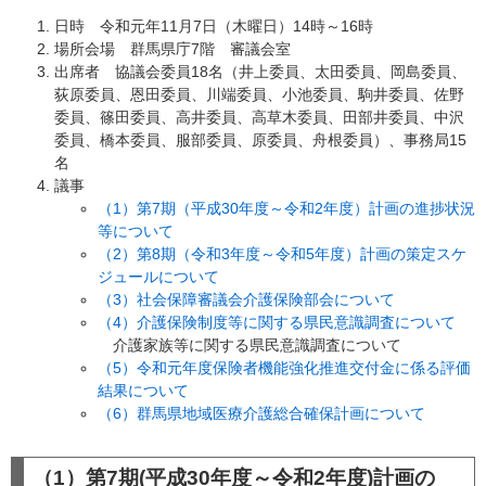
日時 令和元年11月7日（木曜日）14時～16時
場所会場 群馬県庁7階 審議会室
出席者 協議会委員18名（井上委員、太田委員、岡島委員、
荻原委員、恩田委員、川端委員、小池委員、駒井委員、佐野
委員、篠田委員、高井委員、高草木委員、田部井委員、中沢
委員、橋本委員、服部委員、原委員、舟根委員）、事務局15
名
議事
（1）第7期（平成30年度～令和2年度）計画の進捗状況
等について
（2）第8期（令和3年度～令和5年度）計画の策定スケ
ジュールについて
（3）社会保障審議会介護保険部会について
（4）介護保険制度等に関する県民意識調査について
介護家族等に関する県民意識調査について
（5）令和元年度保険者機能強化推進交付金に係る評価
結果について
（6）群馬県地域医療介護総合確保計画について
（1）第7期(平成30年度～令和2年度)計画の