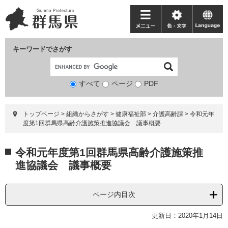
ペ
メ
ー
ニ
メ
色・
language
ジ
ュ
ニ
文
の
ー
ュ
字
キーワードでさがす
先
を
ー
頭
飛
で
ば
すべて
ページ
検
PDF
す。
し
索
て
対
本
トップページ
>
組織からさがす
>
健康福祉部
>
介護高齢課
>
令和元年
象
文
度第1回群馬県高齢介護施策推進協議会 議事概要
へ
本
令和元年度第1回群馬県高齢介護施策推
文
進協議会 議事概要
ページ内目次
更新日：2020年1月14日