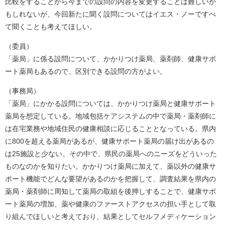
比較をすることから今までの設問の内容を変更することは難しいか
もしれないが、今回新たに聞く設問についてはイエス・ノーですべ
て聞くことも考えてほしい。
（委員）
「薬局」に係る設問について、かかりつけ薬局、薬剤師、健康サポ
ート薬局もあるので、区別できる設問の方がよい。
（事務局）
「薬局」にかかる設問については、かかりつけ薬局と健康サポート
薬局を想定している。地域包括ケアシステムの中で薬局・薬剤師に
は在宅業務や地域住民の健康相談に応じることとなっている。県内
に800を超える薬局があるが、健康サポート薬局の届け出があるの
は25施設と少ない。その中で、県民の薬局へのニーズをどういった
ものなのかを知りたい。かかりつけ薬局に加えて、薬以外の健康サ
ポート機能でどんな要望があるのかを把握して、調査結果を県内の
薬局・薬剤師に周知して薬局の取組を後押しすることで、健康サポ
ート薬局の増加、薬や健康のファーストアクセスの担い手として取
り組んでほしいと考えており、結果としてセルフメディケーション