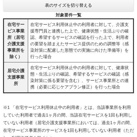
表のサイズを切り替える
対象要件一覧
在宅サー
在宅サービス利用休止中の利用者に対して、介護支
ビス事業
援専門員と連携した上で、健康状態・生活ぶりの確
所（居宅
認、希望するサービスの確認を行った上で、利用者
介護支援
の要望を踏まえたサービス提供のための調整等（感
事業所を
染対策に配慮した形態での実施に向けた準備等）を
除く）
行った場合
在宅サービス利用休止中の利用者に対して、健康状
居宅介護
態・生活ぶりの確認、希望するサービスの確認（感
支援事業
染対策に係る要望を含む）、サービス事業所との連
所
携（必要に応じケアプラン修正）を行った場合
※1 「在宅サービス利用休止中の利用者」とは、当該事業所を利用
していた利用者で過去1ヶ月の間、当該在宅サービスを1回も利用し
ていない利用者（居宅介護支援事業所においては、過去1ヶ月の間、
在宅サービス事業所のサービスを1回も利用していない利用者（ただ