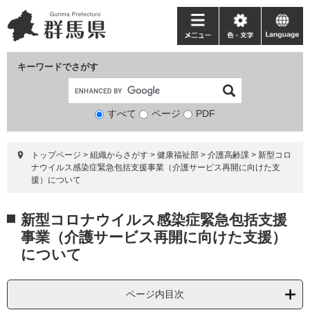
ペ
メ
ー
ニ
メ
色・
language
ジ
ュ
ニ
文
の
ー
ュ
字
キーワードでさがす
先
を
ー
頭
飛
で
ば
すべて
ページ
検
PDF
す。
し
索
て
対
本
トップページ
>
組織からさがす
>
健康福祉部
>
介護高齢課
>
新型コロ
象
文
ナウイルス感染症緊急包括支援事業（介護サービス再開に向けた支
へ
援）について
本
新型コロナウイルス感染症緊急包括支援
文
事業（介護サービス再開に向けた支援）
について
ページ内目次