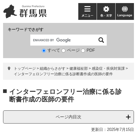
ペ
メ
ー
ニ
メ
色・
language
ジ
ュ
ニ
文
の
ー
ュ
字
キーワードでさがす
先
を
ー
頭
飛
で
ば
すべて
ページ
検
PDF
す。
し
索
て
対
本
トップページ
>
組織からさがす
>
健康福祉部
>
感染症・疾病対策課
>
象
文
インターフェロンフリー治療に係る診断書作成の医師の要件
へ
本
インターフェロンフリー治療に係る診
文
断書作成の医師の要件
ページ内目次
更新日：2025年7月15日