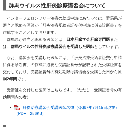
群馬ウイルス性肝炎診療講習会について
インターフェロンフリー治療の助成申請にあたっては、群馬県が
適当と認める医師が「肝炎治療受給者証交付申請に係る診断書」を
作成することとしております。
群馬県が適当と認める医師とは、
日本肝臓学会肝臓専門医
また
は、
群馬ウイルス性肝炎診療講習会を受講した医師
としています。
なお、講習会を受講した医師には、「肝炎治療受給者証交付申請
に係る診断書」の作成に必要な受講証番号が記載された受講証書を
交付しており、受講証番号の有効期限は講習会を受講した日から原
則
2年間
です。
受講証を交付した医師はこちらです。（ただし、受講証番号の有
効期間内の者）
肝炎治療講習会受講医師名簿（令和7年7月15日現在）
（PDF：256KB）