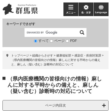
ペ
メ
ー
ニ
メ
色・
language
ジ
ュ
ニ
文
の
ー
ュ
字
キーワードでさがす
先
を
ー
頭
飛
で
ば
すべて
ページ
検
PDF
す。
し
索
て
対
本
トップページ
>
組織からさがす
>
健康福祉部
>
感染症・疾病対策課
>
象
文
（県内医療機関の皆様向けの情報）麻しんに対する平時からの備え
へ
と、麻しん（疑い含む）診断時の対応について
本
（県内医療機関の皆様向けの情報）麻し
文
んに対する平時からの備えと、麻しん
（疑い含む）診断時の対応について
ページ内目次