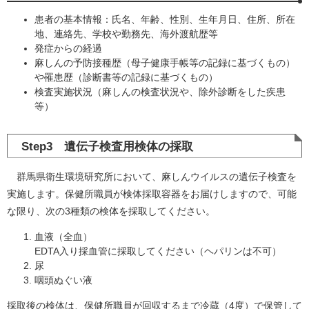
患者の基本情報：氏名、年齢、性別、生年月日、住所、所在
地、連絡先、学校や勤務先、海外渡航歴等
発症からの経過
麻しんの予防接種歴（母子健康手帳等の記録に基づくもの）
や罹患歴（診断書等の記録に基づくもの）
検査実施状況（麻しんの検査状況や、除外診断をした疾患
等）
Step3 遺伝子検査用検体の採取
群馬県衛生環境研究所において、麻しんウイルスの遺伝子検査を
実施します。保健所職員が検体採取容器をお届けしますので、可能
な限り、次の3種類の検体を採取してください。
血液（全血）
EDTA入り採血管に採取してください（ヘパリンは不可）
尿
咽頭ぬぐい液
採取後の検体は、保健所職員が回収するまで冷蔵（4度）で保管して