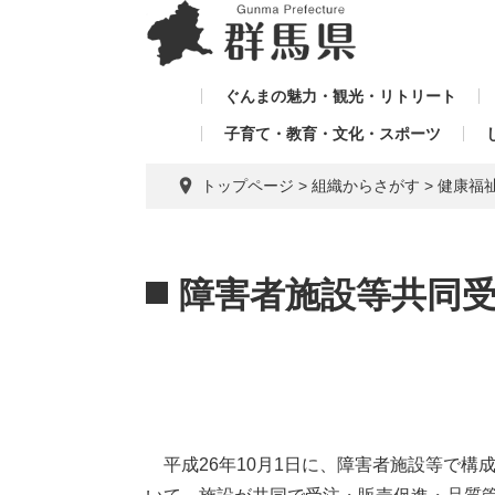
ペ
メ
メ
ー
ニ
ニ
ジ
ュ
ュ
の
ー
ぐんまの魅力・観光・リトリート
ー
先
を
子育て・教育・文化・スポーツ
を
頭
飛
飛
で
ば
トップページ
>
組織からさがす
>
健康福
す。
し
ば
て
し
本
本
て
文
文
障害者施設等共同
へ
平成26年10月1日に、障害者施設等で構