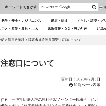
本文へ
キーワードでさがす
検
索
対
防災・安全・レジリエンス
健康・福祉
くらし・環境・グ
象
しごと・産業・農林・土木
県政情報・ＤＸ・県の計画
組織
祉部
>
障害政策課
>
障害者施設等共同受注窓口について
受注窓口について
更新日：2020年9月3日
印刷ページ表示
成する「一般社団法人群馬県社会就労センター協議会」にお