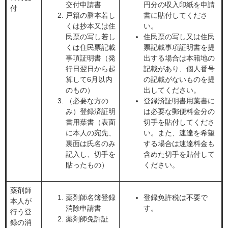
交付申請書
円分の収入印紙を申請
付
戸籍の謄本若し
書に貼付してくださ
くは抄本又は住
い。
民票の写し若し
住民票の写し又は住民
くは住民票記載
票記載事項証明書を提
事項証明書（発
出する場合は本籍地の
行日翌日から起
記載があり、個人番号
算して6月以内
の記載がないものを提
のもの）
出してください。
（必要な方の
登録済証明書用葉書に
み）登録済証明
は必要な郵便料金分の
書用葉書（表面
切手を貼付してくださ
に本人の宛先、
い。また、速達を希望
裏面は氏名のみ
する場合は速達料金も
記入し、切手を
含めた切手を貼付して
貼ったもの）
ください。
薬剤師
薬剤師名簿登録
登録免許税は不要で
本人が
消除申請書
す。
行う登
薬剤師免許証
録の消