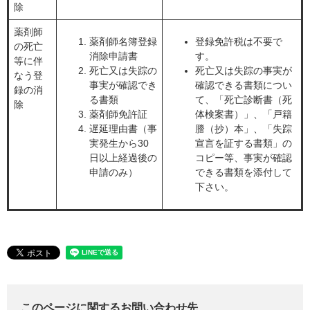
除
薬剤師
薬剤師名簿登録
登録免許税は不要で
の死亡
消除申請書
す。
等に伴
死亡又は失踪の
死亡又は失踪の事実が
なう登
事実が確認でき
確認できる書類につい
録の消
る書類
て、「死亡診断書（死
除
薬剤師免許証
体検案書）」、「戸籍
遅延理由書（事
謄（抄）本」、「失踪
実発生から30
宣言を証する書類」の
日以上経過後の
コピー等、事実が確認
申請のみ）
できる書類を添付して
下さい。
このページに関するお問い合わせ先