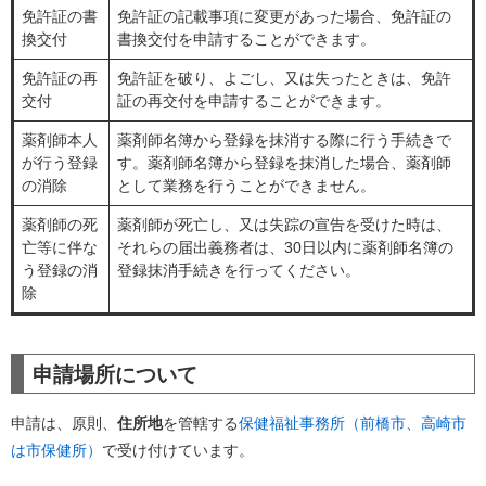
免許証の書
免許証の記載事項に変更があった場合、免許証の
換交付
書換交付を申請することができます。
免許証の再
免許証を破り、よごし、又は失ったときは、免許
交付
証の再交付を申請することができます。
薬剤師本人
薬剤師名簿から登録を抹消する際に行う手続きで
が行う登録
す。薬剤師名簿から登録を抹消した場合、薬剤師
の消除
として業務を行うことができません。
薬剤師の死
薬剤師が死亡し、又は失踪の宣告を受けた時は、
亡等に伴な
それらの届出義務者は、30日以内に薬剤師名簿の
う登録の消
登録抹消手続きを行ってください。
除
申請場所について
申請は、原則、
住所地
を管轄する
保健福祉事務所（前橋市、高崎市
は市保健所）
で受け付けています。