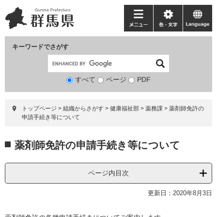
ペ
メ
ー
ニ
メ
色・
language
ジ
ュ
ニ
文
の
ー
ュ
字
キーワードでさがす
先
を
ー
頭
飛
で
ば
すべて
ページ
検
PDF
す。
し
索
て
対
本
トップページ
>
組織からさがす
>
健康福祉部
>
薬務課
>
薬剤師免許の
象
文
申請手続き等について
へ
本
薬剤師免許の申請手続き等について
文
ページ内目次
更新日：2020年8月3日