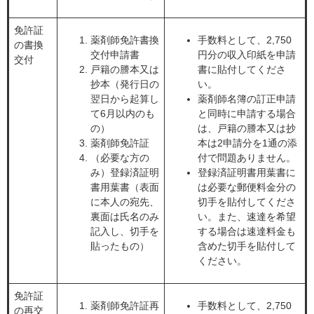
免許証
薬剤師免許書換
手数料として、2,750
の書換
交付申請書
円分の収入印紙を申請
交付
戸籍の謄本又は
書に貼付してくださ
抄本（発行日の
い。
翌日から起算し
薬剤師名簿の訂正申請
て6月以内のも
と同時に申請する場合
の）
は、戸籍の謄本又は抄
薬剤師免許証
本は2申請分を1通の添
（必要な方の
付で問題ありません。
み）登録済証明
登録済証明書用葉書に
書用葉書（表面
は必要な郵便料金分の
に本人の宛先、
切手を貼付してくださ
裏面は氏名のみ
い。また、速達を希望
記入し、切手を
する場合は速達料金も
貼ったもの）
含めた切手を貼付して
ください。
免許証
薬剤師免許証再
手数料として、2,750
の再交