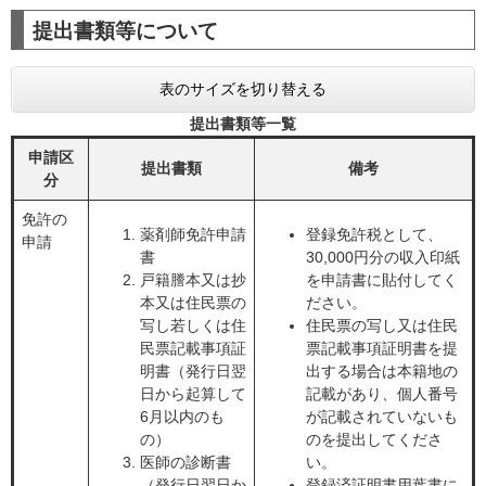
提出書類等について
表のサイズを切り替える
提出書類等一覧
申請区
提出書類
備考
分
免許の
薬剤師免許申請
登録免許税として、
申請
書
30,000円分の収入印紙
戸籍謄本又は抄
を申請書に貼付してく
本又は住民票の
ださい。
写し若しくは住
住民票の写し又は住民
民票記載事項証
票記載事項証明書を提
明書（発行日翌
出する場合は本籍地の
日から起算して
記載があり、個人番号
6月以内のも
が記載されていないも
の）
のを提出してくださ
医師の診断書
い。
（発行日翌日か
登録済証明書用葉書に