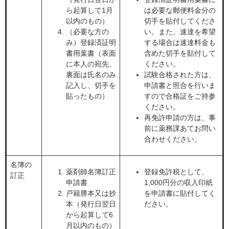
ら起算して1月
は必要な郵便料金分の
以内のもの）
切手を貼付してくださ
（必要な方の
い。また、速達を希望
み）登録済証明
する場合は速達料金も
書用葉書（表面
含めた切手を貼付して
に本人の宛先、
ください。
裏面は氏名のみ
試験合格された方は、
記入し、切手を
申請書と照合を行いま
貼ったもの）
すので合格証をご持参
ください。
再免許申請の方は、事
前に薬務課あてお問い
合わせください。
名簿の
薬剤師名簿訂正
登録免許税として、
訂正
申請書
1,000円分の収入印紙
戸籍謄本又は抄
を申請書に貼付してく
本（発行日翌日
ださい。
から起算して6
月以内のもの）