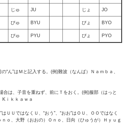
じゅ
JU
じょ
JO
びゅ
BYU
びょ
BYO
ぴゅ
PYU
ぴょ
PYO
前の“ん”はＭと記入する。(例)難波（なんば）Ｎａｍｂａ、
場合は、子音を重ねず、前にＴをおく。(例)服部（はっと
）Kｉｋｋａｗａ
”はＵＵではなくＵ、“おう”、“おお”はＯＵ、ＯＯではなく
Ｋｏｎｏ、大野（おおの）Ｏｎｏ、日向（ひゅうが）Ｈｙｕｇ