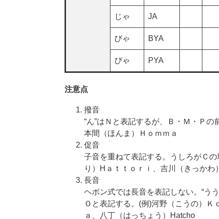
じゃ
JA
びゃ
BYA
ぴゃ
PYA
注意点
撥音
“ん”はＮと表記するが、Ｂ・Ｍ・Ｐの
本間（ほんま）Ｈｏｍｍａ
促音
子音を重ねて表記する。うしろがＣの
り）Hａｔｔｏｒｉ、吉川（きっかわ
長音
ヘボン式では長音を表記しない。“うう
Ｏと表記する。(例)河野（こうの）
ａ、八丁（はっちょう）Hatcho