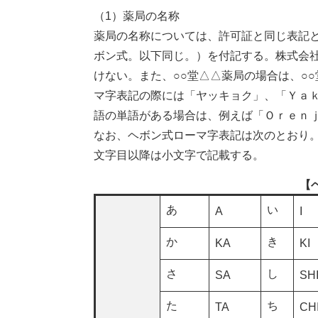
（1）薬局の名称
薬局の名称については、許可証と同じ表記
ボン式。以下同じ。）を付記する。株式会
けない。また、○○堂△△薬局の場合は、○
マ字表記の際には「ヤッキョク」、「Ｙａ
語の単語がある場合は、例えば「Ｏｒｅｎ
なお、ヘボン式ローマ字表記は次のとおり。
文字目以降は小文字で記載する。
【
あ
い
A
I
か
き
KA
KI
さ
し
SA
SH
た
ち
TA
CH