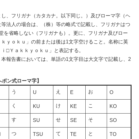
とし、フリガナ（カタカナ。以下同じ。）及びローマ字（ヘ
社等法人の場合は、（株）等の略式で記載し、フリガナはつ
○堂を省略しない（フリガナも）。更に、フリガナ及びロー
ｋｋｙｏｋｕ」の前または後は1文字空けること。名称に英
ｊｉ□Ｙａｋｋｙｏｋｕ」と表記する。
本報告書においては、単語の1文字目は大文字で記載し、2
ヘボン式ローマ字】
う
え
お
U
E
O
く
け
こ
KU
KE
KO
す
せ
そ
I
SU
SE
SO
つ
て
と
I
TSU
TE
TO