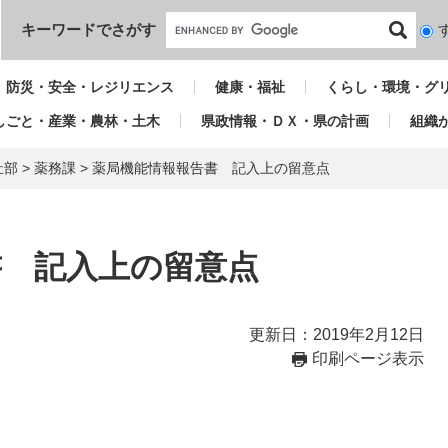
本文へ
キーワードでさがす
検
索
対
防災・安全・レジリエンス
健康・福祉
くらし・環境・グ
象
しごと・産業・農林・土木
県政情報・ＤＸ・県の計画
組織
祉部
>
薬務課
>
薬局機能情報報告書 記入上の留意点
書 記入上の留意点
更新日：2019年2月12日
印刷ページ表示
）