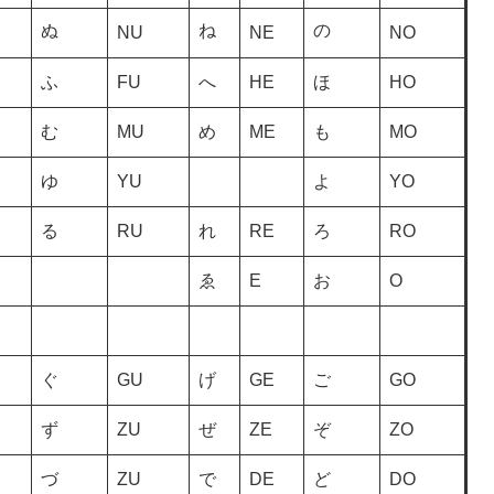
ぬ
ね
の
NU
NE
NO
ふ
FU
へ
HE
ほ
HO
む
MU
め
ME
も
MO
ゆ
YU
よ
YO
る
RU
れ
RE
ろ
RO
ゑ
E
お
O
ぐ
GU
げ
GE
ご
GO
ず
ZU
ぜ
ZE
ぞ
ZO
づ
ZU
で
DE
ど
DO