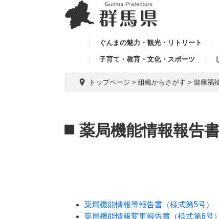
ペ
メ
メ
ー
ニ
ニ
ジ
ュ
ュ
の
ー
ぐんまの魅力・観光・リトリート
ー
先
を
子育て・教育・文化・スポーツ
を
頭
飛
飛
で
ば
トップページ
>
組織からさがす
>
健康福
す。
し
ば
て
し
本
本
て
文
文
薬局機能情報報告
へ
薬局機能情報等報告書（様式第5号）
薬局機能情報変更報告書（様式第6号