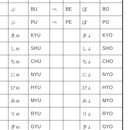
ぶ
BU
べ
BE
ぼ
BO
ぷ
PU
ぺ
PE
ぽ
PO
きゅ
KYU
きょ
KYO
しゅ
SHU
しょ
SHO
ちゅ
CHU
ちょ
CHO
にゅ
NYU
にょ
NYO
ひゅ
HYU
ひょ
HYO
みゅ
MYU
みょ
MYO
りゅ
RYU
りょ
RYO
ぎゅ
GYU
ぎょ
GYO