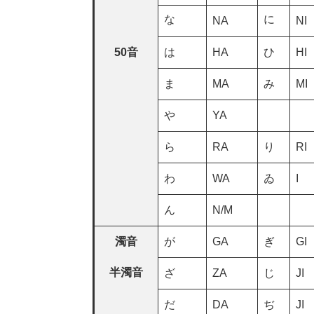
な
に
NA
NI
50音
は
HA
ひ
HI
ま
MA
み
MI
や
YA
ら
RA
り
RI
わ
WA
ゐ
I
ん
N/M
濁音
が
GA
ぎ
GI
半濁音
ざ
ZA
じ
JI
だ
DA
ぢ
JI