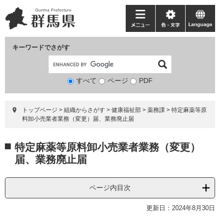
ペ
メ
ー
ニ
メ
色・
language
ジ
ュ
ニ
文
の
ー
ュ
字
キーワードでさがす
先
を
ー
頭
飛
で
ば
すべて
ページ
検
PDF
す。
し
索
て
対
本
トップページ
>
組織からさがす
>
健康福祉部
>
薬務課
>
特定麻薬等原
象
文
料卸小売業者業務（変更）届、業務廃止届
へ
本
特定麻薬等原料卸小売業者業務（変更）
文
届、業務廃止届
ページ内目次
更新日：2024年8月30日