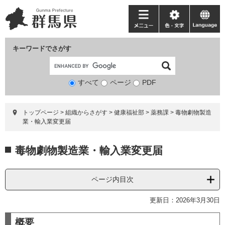
ペ
メ
ー
ニ
メ
色・
language
ジ
ュ
ニ
文
の
ー
ュ
字
キーワードでさがす
先
を
ー
頭
飛
で
ば
すべて
ページ
検
PDF
す。
し
索
て
対
本
トップページ
>
組織からさがす
>
健康福祉部
>
薬務課
>
毒物劇物製造
象
文
業・輸入業変更届
へ
本
毒物劇物製造業・輸入業変更届
文
ページ内目次
更新日：2026年3月30日
概要