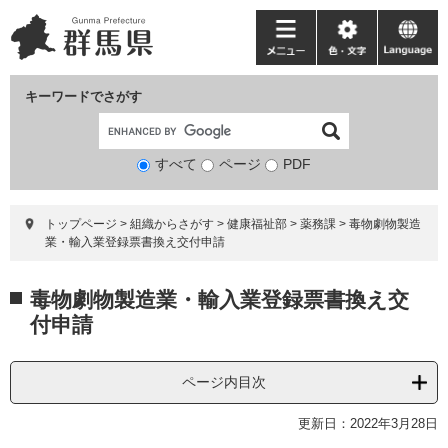
ペ
メ
ー
ニ
メ
色・
language
ジ
ュ
ニ
文
の
ー
ュ
字
キーワードでさがす
先
を
ー
頭
飛
で
ば
すべて
ページ
検
PDF
す。
し
索
て
対
本
トップページ
>
組織からさがす
>
健康福祉部
>
薬務課
>
毒物劇物製造
象
文
業・輸入業登録票書換え交付申請
へ
本
毒物劇物製造業・輸入業登録票書換え交
文
付申請
ページ内目次
更新日：2022年3月28日