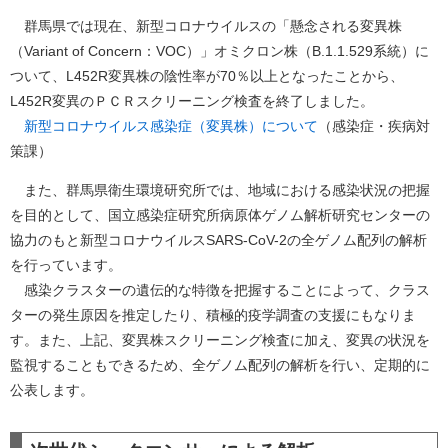
群馬県では現在、新型コロナウイルスの「懸念される変異株
（Variant of Concern：VOC）」オミクロン株（B.1.1.529系統）に
ついて、L452R変異株の陰性率が70％以上となったことから、
L452R変異のＰＣＲスクリーニング検査を終了しました。
新型コロナウイルス感染症（変異株）について
（感染症・疾病対
策課）
また、群馬県衛生環境研究所では、地域における感染状況の把握
を目的として、国立感染症研究所病原体ゲノム解析研究センターの
協力のもと新型コロナウイルスSARS-CoV-2の全ゲノム配列の解析
を行っています。
感染クラスターの遺伝的な特徴を把握することによって、クラス
ターの発生原因を推定したり、積極的疫学調査の支援にもなりま
す。また、上記、変異株スクリーニング検査に加え、変異の状況を
監視することもできるため、全ゲノム配列の解析を行い、定期的に
公表します。