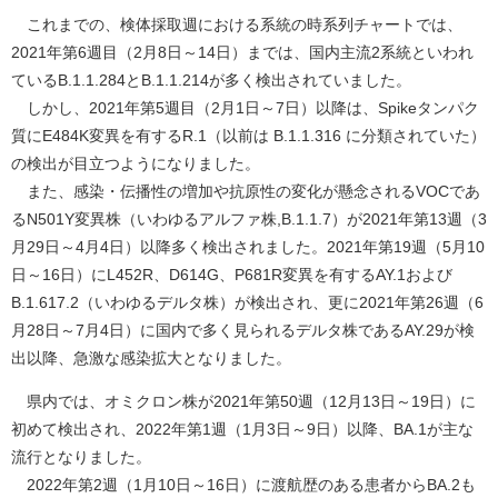
これまでの、検体採取週における系統の時系列チャートでは、
2021年第6週目（2月8日～14日）までは、国内主流2系統といわれ
ているB.1.1.284とB.1.1.214が多く検出されていました。
しかし、2021年第5週目（2月1日～7日）以降は、Spikeタンパク
質にE484K変異を有するR.1（以前は B.1.1.316 に分類されていた）
の検出が目立つようになりました。
また、感染・伝播性の増加や抗原性の変化が懸念されるVOCであ
るN501Y変異株（いわゆるアルファ株,B.1.1.7）が2021年第13週（3
月29日～4月4日）以降多く検出されました。2021年第19週（5月10
日～16日）にL452R、D614G、P681R変異を有するAY.1および
B.1.617.2（いわゆるデルタ株）が検出され、更に2021年第26週（6
月28日～7月4日）に国内で多く見られるデルタ株であるAY.29が検
出以降、急激な感染拡大となりました。
県内では、オミクロン株が2021年第50週（12月13日～19日）に
初めて検出され、2022年第1週（1月3日～9日）以降、BA.1が主な
流行となりました。
2022年第2週（1月10日～16日）に渡航歴のある患者からBA.2も