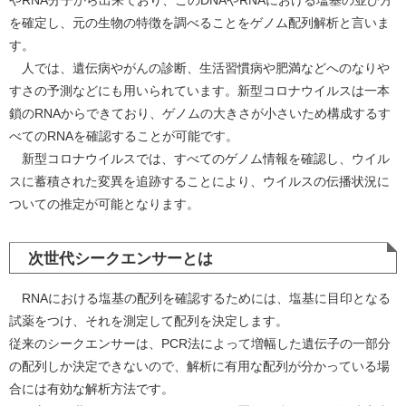
やRNA分子から出来ており、このDNAやRNAにおける塩基の並び方
を確定し、元の生物の特徴を調べることをゲノム配列解析と言いま
す。
人では、遺伝病やがんの診断、生活習慣病や肥満などへのなりや
すさの予測などにも用いられています。新型コロナウイルスは一本
鎖のRNAからできており、ゲノムの大きさが小さいため構成するす
べてのRNAを確認することが可能です。
新型コロナウイルスでは、すべてのゲノム情報を確認し、ウイル
スに蓄積された変異を追跡することにより、ウイルスの伝播状況に
ついての推定が可能となります。
次世代シークエンサーとは
RNAにおける塩基の配列を確認するためには、塩基に目印となる
試薬をつけ、それを測定して配列を決定します。
従来のシークエンサーは、PCR法によって増幅した遺伝子の一部分
の配列しか決定できないので、解析に有用な配列が分かっている場
合には有効な解析方法です。