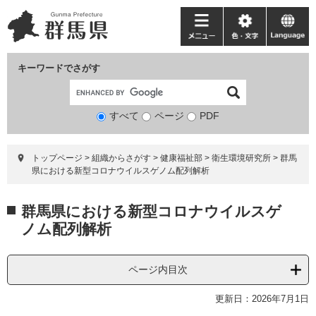
ペ
メ
ー
ニ
メ
色・
language
ジ
ュ
ニ
文
の
ー
ュ
字
キーワードでさがす
先
を
ー
頭
飛
で
ば
すべて
ページ
検
PDF
す。
し
索
て
対
本
トップページ
>
組織からさがす
>
健康福祉部
>
衛生環境研究所
>
群馬
象
文
県における新型コロナウイルスゲノム配列解析
へ
本
群馬県における新型コロナウイルスゲ
文
ノム配列解析
ページ内目次
更新日：2026年7月1日