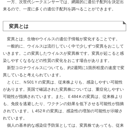
一方、次世代シークエンサーでは、網羅的に遺伝子配列を決定出
来るので、一度に多くの遺伝子配列を調べることができます。
変異とは
変異とは、生物やウイルスの遺伝子情報が変化することです。
一般的に、ウイルスは流行していく中で少しずつ変異をおこして
いきます。この変異したウイルスが変異株です。変異が起こると感
染しやすくなるなどの性質の変化をおこす場合があります。
新型コロナウイルスについても、約2週間に1箇所程度の速度で変
異していると考えられています。
とくに、Ｎ501Ｙの変異は、従来株よりも、感染しやすい可能性
があります。英国で確認された変異株については、重症化しやすい
可能性が指摘されています。また、Ｅ484Ｋの変異は、従来株より
も、免疫を逃避したり、ワクチンの効果を低下させる可能性が指摘
されています。Ｌ452Ｒの変異は、感染性の増加の可能性が示唆さ
れています。
個人の基本的な感染症予防策としては、変異株であっても、従来