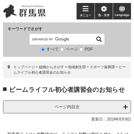
ペ
メ
ー
ニ
メ
色・
language
ジ
ュ
ニ
文
の
ー
ュ
字
キーワードでさがす
先
を
ー
頭
飛
で
ば
すべて
ページ
検
PDF
す。
し
索
て
対
本
トップページ
>
組織からさがす
>
地域創生部
>
スポーツ振興課
>
ビー
象
文
ムライフル初心者講習会のお知らせ
へ
本
ビームライフル初心者講習会のお知らせ
文
ページ内目次
更新日：2019年8月9日