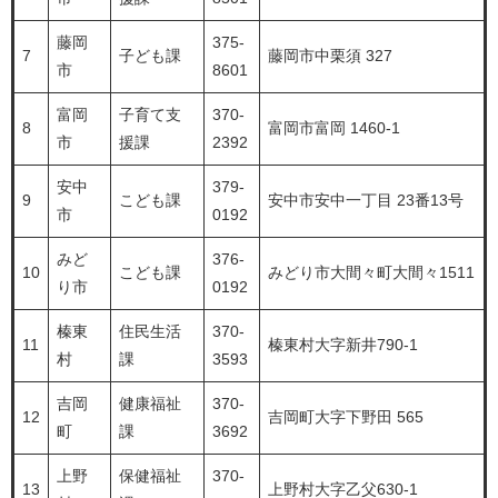
藤岡
375-
7
子ども課
藤岡市中栗須 327
市
8601
富岡
子育て支
370-
8
富岡市富岡 1460-1
市
援課
2392
安中
379-
9
こども課
安中市安中一丁目 23番13号
市
0192
みど
376-
10
こども課
みどり市大間々町大間々1511
り市
0192
榛東
住民生活
370-
11
榛東村大字新井790-1
村
課
3593
吉岡
健康福祉
370-
12
吉岡町大字下野田 565
町
課
3692
上野
保健福祉
370-
13
上野村大字乙父630-1