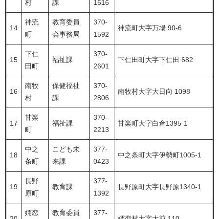
村
課
1616
神流
教育委員
370-
14
神流町大字万場 90-6
町
会事務局
1592
下仁
370-
15
福祉課
下仁田町大字下仁田 682
田町
2601
南牧
保健福祉
370-
16
南牧村大字大日向 1098
村
課
2806
甘楽
370-
17
福祉課
甘楽町大字白倉1395-1
町
2213
中之
こども未
377-
18
中之条町大字伊勢町1005-1
条町
来課
0423
長野
377-
19
教育課
長野原町大字長野原1340-1
原町
1392
嬬恋
教育委員
377-
20
嬬恋村大字大前 110