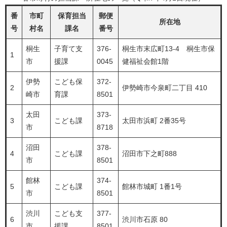
番
市町
保育担当
郵便
所在地
号
村名
課名
番号
桐生
子育て支
376-
桐生市末広町13-4 桐生市保
1
市
援課
0045
健福祉会館1階
伊勢
こども保
372-
2
伊勢崎市今泉町二丁目 410
崎市
育課
8501
太田
373-
3
こども課
太田市浜町 2番35号
市
8718
沼田
378-
4
こども課
沼田市下之町888
市
8501
館林
374-
5
こども課
館林市城町 1番1号
市
8501
渋川
こども支
377-
6
渋川市石原 80
市
援課
8501