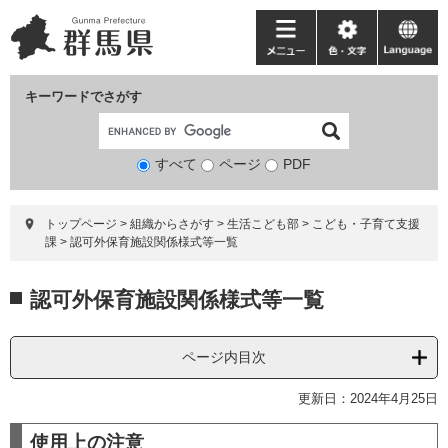
ペ
メ
ー
ニ
メ
色・
language
ジ
ュ
ニ
文
の
ー
ュ
字
キーワードでさがす
先
を
ー
頭
飛
で
ば
すべて
ページ
検
PDF
す。
し
索
て
対
本
トップページ
>
組織からさがす
>
生活こども部
>
こども・子育て支援
象
文
課
>
認可外保育施設関係様式等一覧
へ
本
認可外保育施設関係様式等一覧
文
ページ内目次
更新日：2024年4月25日
使用上の注意