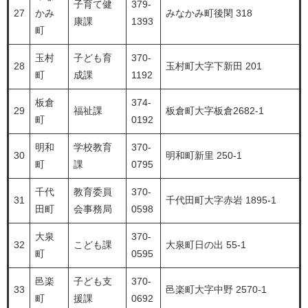
子育て健
379-
27
かみ
みなかみ町後閑 318
康課
1393
町
玉村
子ども育
370-
28
玉村町大字下新田 201
町
成課
1192
板倉
374-
29
福祉課
板倉町大字板倉2682-1
町
0192
明和
学校教育
370-
30
明和町新里 250-1
町
課
0795
千代
教育委員
370-
31
千代田町大字赤岩 1895-1
田町
会事務局
0598
大泉
370-
32
こども課
大泉町日の出 55-1
町
0595
邑楽
子ども支
370-
33
邑楽町大字中野 2570-1
町
援課
0692