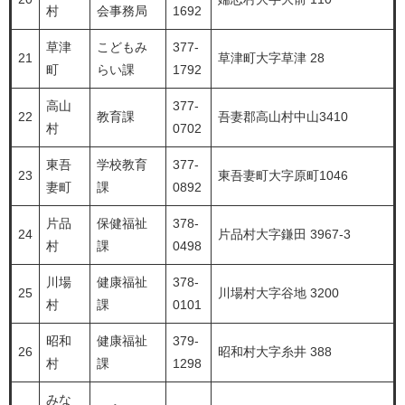
村
会事務局
1692
草津
こどもみ
377-
21
草津町大字草津 28
町
らい課
1792
高山
377-
22
教育課
吾妻郡高山村中山3410
村
0702
東吾
学校教育
377-
23
東吾妻町大字原町1046
妻町
課
0892
片品
保健福祉
378-
24
片品村大字鎌田 3967-3
村
課
0498
川場
健康福祉
378-
25
川場村大字谷地 3200
村
課
0101
昭和
健康福祉
379-
26
昭和村大字糸井 388
村
課
1298
みな