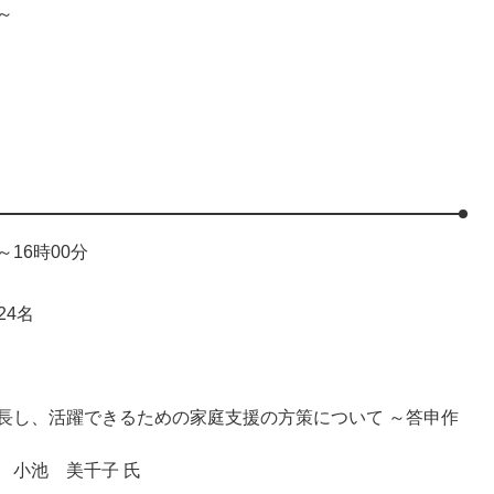
～
～16時00分
24名
し、活躍できるための家庭支援の方策について ～答申作
小池 美千子 氏