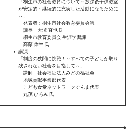
「桐生市の社会教育について～放課後子供教室
が安定的・継続的に充実した活動になるために
～」
発表者：桐生市社会教育委員会議
議長 大澤 直也 氏
桐生市教育委員会 生涯学習課
高藤 偉生 氏
講演
「制度の狭間に挑戦！～すべての子どもが取り
残されない社会を目指して～」
講師：社会福祉法人みどの福祉会
地域貢献事業部代表
こども食堂ネットワークぐんま代表
丸茂 ひろみ 氏