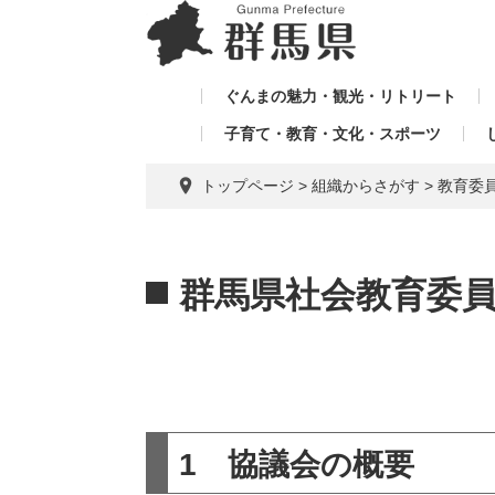
ペ
メ
メ
ー
ニ
ニ
ジ
ュ
ュ
の
ー
ぐんまの魅力・観光・リトリート
ー
先
を
子育て・教育・文化・スポーツ
を
頭
飛
飛
で
ば
トップページ
>
組織からさがす
>
教育委
す。
し
ば
て
し
本
本
て
文
文
群馬県社会教育委
へ
1 協議会の概要