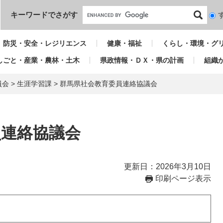
本文へ
キーワードでさがす
検
索
対
防災・安全・レジリエンス
健康・福祉
くらし・環境・グ
象
しごと・産業・農林・土木
県政情報・ＤＸ・県の計画
組織
員会
>
生涯学習課
>
群馬県社会教育委員連絡協議会
員連絡協議会
更新日：2026年3月10日
印刷ページ表示