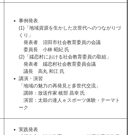
事例発表
(1)「地域資源を生かした次世代へのつながりづ
くり」
発表者 沼田市社会教育委員の会議
委員長 小林 昭紀 氏
(2)「嬬恋村における社会教育委員の取組」
発表者 嬬恋村社会教育委員会議
議長 高丸 和江 氏
講演・演習
「地域の魅力の再発見と多世代交流」
講師：放送作家 岐部 昌幸 氏
演習：太鼓の達人ｅスポーツ体験・テーマト
ーク
実践発表