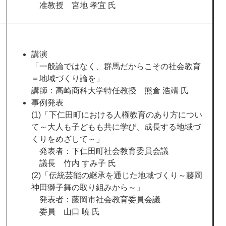
准教授 宮地 孝宜 氏
講演
「一般論ではなく、群馬だからこその社会教育
＝地域づくり論を」
講師：高崎商科大学特任教授 熊倉 浩靖 氏
事例発表
(1)「下仁田町における人権教育のあり方につい
て～大人も子どもも共に学び、成長する地域づ
くりをめざして～」
発表者：下仁田町社会教育委員会議
議長 竹内 すみ子 氏
(2)「伝統芸能の継承を通じた地域づくり～藤岡
神田獅子舞の取り組みから～」
発表者：藤岡市社会教育委員会議
委員 山口 暁 氏