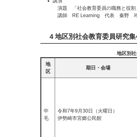
講演
演題 「社会教育委員の職務と役割
講師 RE Learning 代表 秦野
4 地区別社会教育委員研究集
地区別社
地
期日・会場
区
中
令和7年9月30日（火曜日）
毛
伊勢崎市宮郷公民館