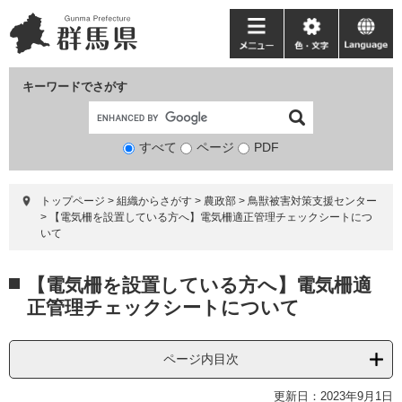
ペ
メ
ー
ニ
メ
色・
language
ジ
ュ
ニ
文
の
ー
ュ
字
キーワードでさがす
先
を
ー
頭
飛
で
ば
すべて
ページ
検
PDF
す。
し
索
て
対
本
トップページ
>
組織からさがす
>
農政部
>
鳥獣被害対策支援センター
象
文
>
【電気柵を設置している方へ】電気柵適正管理チェックシートにつ
へ
いて
本
【電気柵を設置している方へ】電気柵適
文
正管理チェックシートについて
ページ内目次
更新日：2023年9月1日