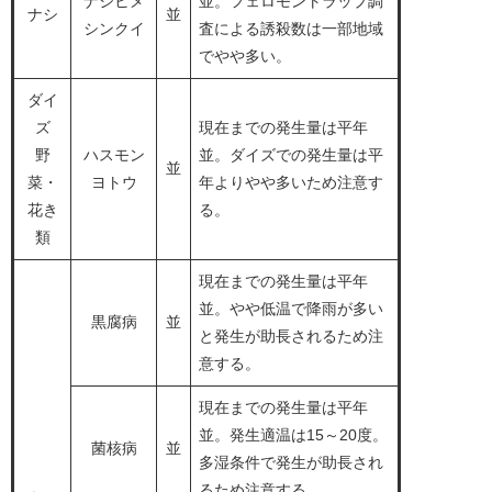
ナシヒメ
並。フェロモントラップ調
ナシ
並
シンクイ
査による誘殺数は一部地域
でやや多い。
ダイ
ズ
現在までの発生量は平年
野
ハスモン
並。ダイズでの発生量は平
並
菜・
ヨトウ
年よりやや多いため注意す
花き
る。
類
現在までの発生量は平年
並。やや低温で降雨が多い
黒腐病
並
と発生が助長されるため注
意する。
現在までの発生量は平年
並。発生適温は15～20度。
菌核病
並
多湿条件で発生が助長され
るため注意する。