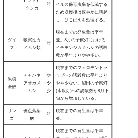
ヒメトビ
並
イルス保毒虫率を低減する
ウンカ
ため収穫後は速やかに耕起
し、ひこばえを処理する。
現在までの発生量は平年
ダイ
吸実性カ
並。8月の予察灯における
並
ズ
メムシ類
イチモンジカメムシの誘殺
数が平年よりやや多い。
現在までのフェロモントラ
チャバネ
や
ップへの誘殺数は平年より
果樹
アオカメ
や
やや少ない。沼田の予察灯
全般
ムシ
少
(水銀灯)への誘殺数が8月下
旬から増加している。
リン
斑点落葉
現在までの発生量は平年
並
ゴ
病
並。
現在までの発生量は平年