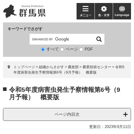
ペ
メ
ー
ニ
メ
色・
language
ジ
ュ
ニ
文
の
ー
ュ
字
キーワードでさがす
先
を
ー
頭
飛
で
ば
すべて
ページ
検
PDF
す。
し
索
て
対
本
トップページ
>
組織からさがす
>
農政部
>
農業技術センター
>
令和5
象
文
年度病害虫発生予察情報第6号（9月予報） 概要版
へ
本
令和5年度病害虫発生予察情報第6号（9
文
月予報） 概要版
ページ内目次
更新日：2023年9月11日