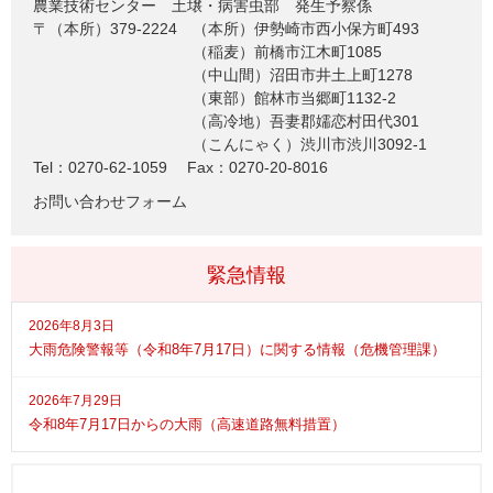
農業技術センター
土壌・病害虫部 発生予察係
〒（本所）379-2224
（本所）伊勢崎市西小保方町493
（稲麦）前橋市江木町1085
（中山間）沼田市井土上町1278
（東部）館林市当郷町1132-2
（高冷地）吾妻郡嬬恋村田代301
（こんにゃく）渋川市渋川3092-1
Tel：0270-62-1059
Fax：0270-20-8016
お問い合わせフォーム
緊急情報
2026年8月3日
大雨危険警報等（令和8年7月17日）に関する情報（危機管理課）
2026年7月29日
令和8年7月17日からの大雨（高速道路無料措置）