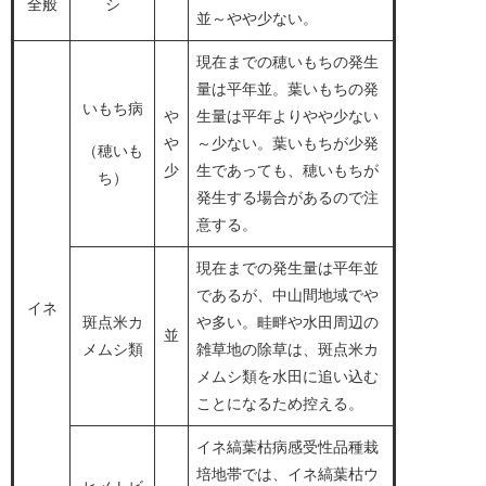
全般
シ
並～やや少ない。
現在までの穂いもちの発生
量は平年並。葉いもちの発
いもち病
や
生量は平年よりやや少ない
や
～少ない。葉いもちが少発
（穂いも
少
生であっても、穂いもちが
ち）
発生する場合があるので注
意する。
現在までの発生量は平年並
であるが、中山間地域でや
イネ
斑点米カ
や多い。畦畔や水田周辺の
並
メムシ類
雑草地の除草は、斑点米カ
メムシ類を水田に追い込む
ことになるため控える。
イネ縞葉枯病感受性品種栽
培地帯では、イネ縞葉枯ウ