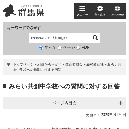
ペ
メ
ー
ニ
メ
色・
language
ジ
ュ
ニ
文
の
ー
ュ
字
キーワードでさがす
先
を
ー
頭
飛
で
ば
すべて
ページ
検
PDF
す。
し
索
て
対
本
トップページ
>
組織からさがす
>
教育委員会
>
義務教育課
>
みらい共
象
文
創中学校への質問に対する回答
へ
本
みらい共創中学校への質問に対する回答
文
ページ内目次
更新日：2023年9月20日