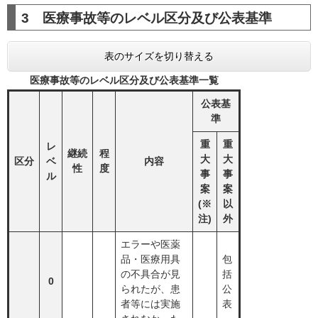
3 医療事故等のレベル区分及び公表基準
表のサイズを切り替える
医療事故等のレベル区分及び公表基準一覧
公表基
準
重
重
レ
継続
程
大
大
区分
ベ
内容
性
度
事
事
ル
案
案
(※
以
注)
外
エラーや医薬
品・医療用具
包
の不具合が見
括
0
られたが、患
公
者等には実施
表