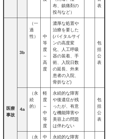
布、鎮痛剤の
表
投与など）
（一
濃厚な処置や
過
治療を要した
性）
中
(バイタルサイ
等
ンの高度変
包
度
化、人工呼吸
括
3b
～
器の装着、手
公
高
術、入院日数
表
度
の延長、外来
患者の入院、
骨折など)
（永
軽
永続的な障害
続
度
や後遺症が残
包
的）
～
ったが、有意
括
医療
4a
中
な機能障害や
公
事故
等
美容上の問題
表
度
は伴わない
（永
中
永続的な障害