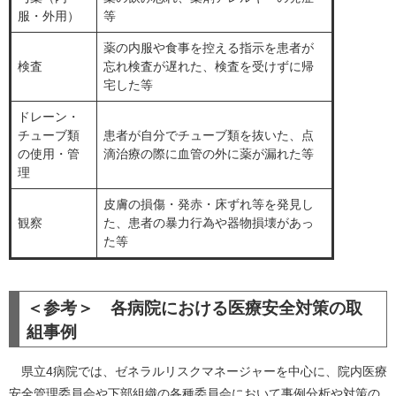
服・外用）
等
薬の内服や食事を控える指示を患者が
検査
忘れ検査が遅れた、検査を受けずに帰
宅した等
ドレーン・
チューブ類
患者が自分でチューブ類を抜いた、点
の使用・管
滴治療の際に血管の外に薬が漏れた等
理
皮膚の損傷・発赤・床ずれ等を発見し
観察
た、患者の暴力行為や器物損壊があっ
た等
＜参考＞ 各病院における医療安全対策の取
組事例
県立4病院では、ゼネラルリスクマネージャーを中心に、院内医療
安全管理委員会や下部組織の各種委員会において事例分析や対策の