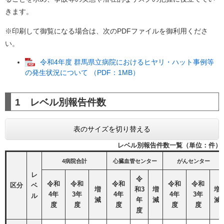
きます。
※印刷して御覧になる場合は、次のPDFファイルを御利用くださ
い。
令和4年度 群馬県立病院におけるヒヤリ・ハット事例等
の発生状況について （PDF：1MB）
1 レベル別報告件数
表のサイズを切り替える
レベル別報告件数一覧（単位：件）
4病院合計
心臓血管センター
がんセンター
レ
令
令和
令和
令和
令和
令和
区分
ベ
増
和3
増
増
4年
3年
4年
4年
3年
ル
減
年
減
減
度
度
度
度
度
度