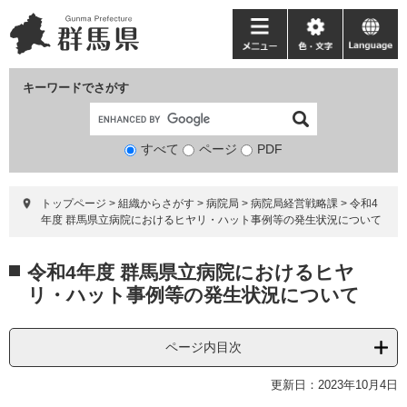
ペ
メ
ー
ニ
メ
色・
language
ジ
ュ
ニ
文
の
ー
ュ
字
キーワードでさがす
先
を
ー
頭
飛
で
ば
すべて
ページ
検
PDF
す。
し
索
て
対
本
トップページ
>
組織からさがす
>
病院局
>
病院局経営戦略課
>
令和4
象
文
年度 群馬県立病院におけるヒヤリ・ハット事例等の発生状況について
へ
本
令和4年度 群馬県立病院におけるヒヤ
文
リ・ハット事例等の発生状況について
ページ内目次
更新日：2023年10月4日