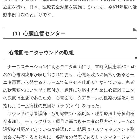
立案を行い、日々、医療安全対策を実施しています。令和4年度の活
動事例は次のとおりです。
（1）心臓血管センター
心電図モニタラウンドの取組
ナースステーションにあるモニタ画面には、常時入院患者30～40
名の心電図波形が映し出されており、心電図波形に異常があるとモ
ニタ画面から発するアラームで知らせる仕組みとなっている。患者
の状態変化にいち早く気付き、迅速に対応するために心電図モニタ
の観察は重要であるため、心電図モニタアラームの観察の強化を目
指し月に一度病棟の見回り（ラウンド）を行った。
ラウンドには看護師・放射線技師・薬剤師・理学療法士等多職種
が参加し、チェックリスト項目に基づきモニタの見方やアラームの
適切な対応ができているか確認した。結果はリスクマネジメント委
員会で共有するとともに、各部署の代表であるリスクマネージャー