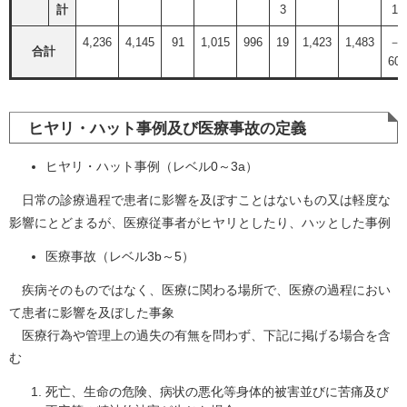
計
3
1
4,236
4,145
91
1,015
996
19
1,423
1,483
－
合計
60
ヒヤリ・ハット事例及び医療事故の定義
ヒヤリ・ハット事例（レベル0～3a）
日常の診療過程で患者に影響を及ぼすことはないもの又は軽度な
影響にとどまるが、医療従事者がヒヤリとしたり、ハッとした事例
医療事故（レベル3b～5）
疾病そのものではなく、医療に関わる場所で、医療の過程におい
て患者に影響を及ぼした事象
医療行為や管理上の過失の有無を問わず、下記に掲げる場合を含
む
死亡、生命の危険、病状の悪化等身体的被害並びに苦痛及び