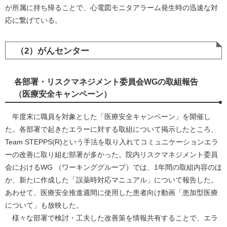
が所属に持ち帰ることで、心電図モニタアラーム発生時の迅速な対
応に繋げている。
（2）がんセンター
各部署・リスクマネジメント委員会WGの取組報告
（医療安全キャンペーン）
年度末に職員を対象とした「医療安全キャンペーン」を開催し
た。各部署で起きたエラーに対する取組について掲示したところ、
Team STEPPS(R)という手法を取り入れてコミュニケーションエラ
ーの改善に取り組む部署が多かった。院内リスクマネジメント委員
会におけるWG （ワーキンググループ）では、1年間の取組内容のほ
か、新たに作成した「誤薬時対応マニュアル」について報告した。
あわせて、医療安全推進週間に使用した患者向け動画「患加型医療
について」も放映した。
様々な部署で検討・工夫した改善策を情報共有することで、エラ