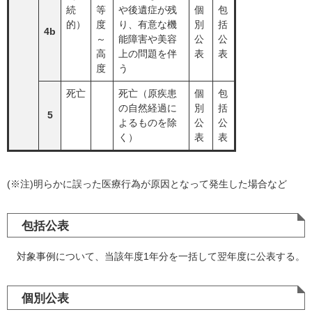
続
等
や後遺症が残
個
包
的）
度
り、有意な機
別
括
4b
～
能障害や美容
公
公
高
上の問題を伴
表
表
度
う
死亡
死亡（原疾患
個
包
の自然経過に
別
括
5
よるものを除
公
公
く）
表
表
(※注)明らかに誤った医療行為が原因となって発生した場合など
包括公表
対象事例について、当該年度1年分を一括して翌年度に公表する。
個別公表