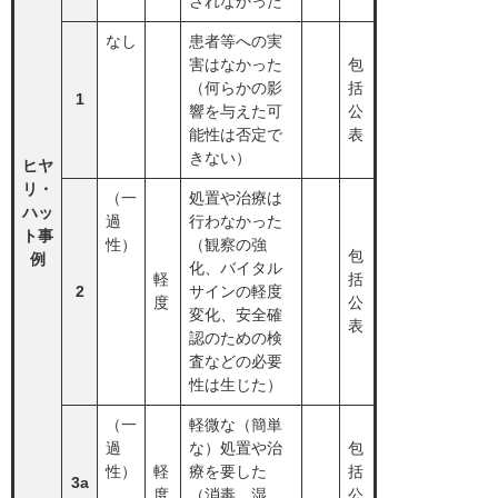
されなかった
なし
患者等への実
害はなかった
包
（何らかの影
括
1
響を与えた可
公
能性は否定で
表
きない）
ヒヤ
リ・
（一
処置や治療は
ハッ
過
行わなかった
ト事
性）
（観察の強
包
例
化、バイタル
軽
括
2
サインの軽度
度
公
変化、安全確
表
認のための検
査などの必要
性は生じた）
（一
軽微な（簡単
過
な）処置や治
包
性）
軽
療を要した
括
3a
度
（消毒、湿
公