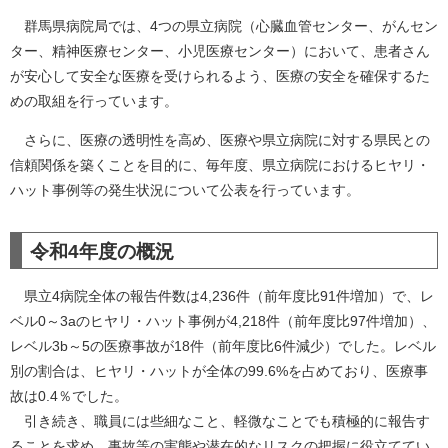
群馬県病院局では、4つの県立病院（心臓血管センター、がんセン
ター、精神医療センター、小児医療センター）において、患者さん
が安心して安全な医療を受けられるよう、医療の安全を確保するた
めの取組を行っています。
さらに、医療の透明性を高め、医療や県立病院に対する県民との
信頼関係を築くことを目的に、毎年度、県立病院におけるヒヤリ・
ハット事例等の発生状況について公表を行っています。
令和4年度の概況
県立4病院全体の報告件数は4,236件（前年度比91件増加）で、レ
ベル0～3aのヒヤリ・ハット事例が4,218件（前年度比97件増加）、
レベル3b～5の医療事故が18件（前年度比6件減少）でした。レベル
別の割合は、ヒヤリ・ハットが全体の99.6%を占めており、医療事
故は0.4％でした。
引き続き、職員には些細なこと、軽微なことでも積極的に報告す
ることを求め、事故等の実態や潜在的なリスクの把握に役立ててい