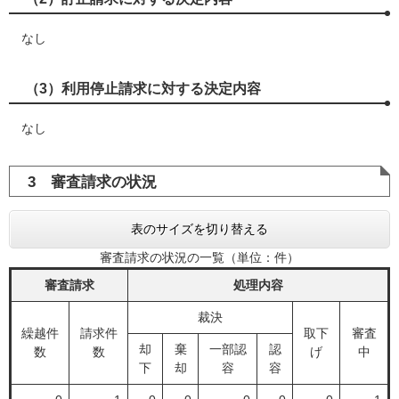
なし
（3）利用停止請求に対する決定内容
なし
3 審査請求の状況
表のサイズを切り替える
審査請求の状況の一覧（単位：件）
審査請求
処理内容
裁決
繰越件
請求件
取下
審査
却
棄
一部認
認
数
数
げ
中
下
却
容
容