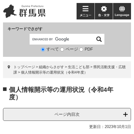
ペ
メ
ー
ニ
メ
色・
language
ジ
ュ
ニ
文
の
ー
ュ
字
キーワードでさがす
先
を
ー
頭
飛
で
ば
すべて
ページ
検
PDF
す。
し
索
て
対
本
トップページ
>
組織からさがす
>
生活こども部
>
県民活動支援・広聴
象
文
課
>
個人情報開示等の運用状況（令和4年度）
へ
本
個人情報開示等の運用状況（令和4年
文
度）
ページ内目次
更新日：2023年10月1日