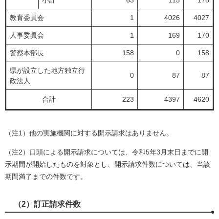
小計
63
115
178
教育委員会
1
4026
4027
人事委員会
1
169
170
警察本部長
158
0
158
県が設立した地方独立行
0
87
87
政法人
合計
223
4397
4620
（注1）他の実施機関に対する開示請求はありません。
（注2）口頭による開示請求については、令和5年3月末日までに開
示期間が開始したものを対象とし、開示請求件数については、当該
期間満了までの件数です。
（2）訂正請求件数