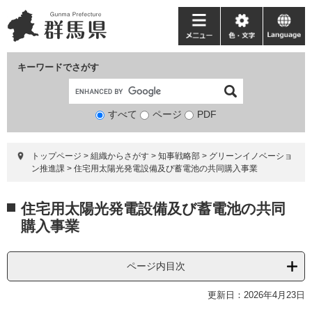
ペ
メ
ー
ニ
メ
色・
language
ジ
ュ
ニ
文
の
ー
ュ
字
キーワードでさがす
先
を
ー
頭
飛
で
ば
すべて
ページ
検
PDF
す。
し
索
て
対
本
トップページ
>
組織からさがす
>
知事戦略部
>
グリーンイノベーショ
象
文
ン推進課
>
住宅用太陽光発電設備及び蓄電池の共同購入事業
へ
本
住宅用太陽光発電設備及び蓄電池の共同
文
購入事業
ページ内目次
更新日：2026年4月23日