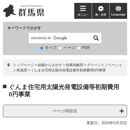
ペ
メ
ー
ニ
メ
色・
language
ジ
ュ
ニ
文
の
ー
ュ
字
キーワードでさがす
先
を
ー
頭
飛
で
ば
すべて
ページ
検
PDF
す。
し
索
て
対
本
トップページ
>
組織からさがす
>
知事戦略部
>
グリーンイノベーショ
象
文
ン推進課
>
ぐんま住宅用太陽光発電設備等初期費用0円事業
へ
本
ぐんま住宅用太陽光発電設備等初期費用
文
0円事業
ページ内目次
更新日：2024年5月15日