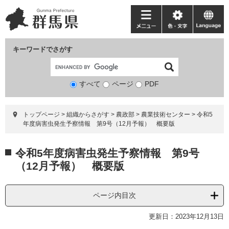
ペ
メ
ー
ニ
メ
色・
language
ジ
ュ
ニ
文
の
ー
ュ
字
キーワードでさがす
先
を
ー
頭
飛
で
ば
すべて
ページ
検
PDF
す。
し
索
て
対
本
トップページ
>
組織からさがす
>
農政部
>
農業技術センター
>
令和5
象
文
年度病害虫発生予察情報 第9号（12月予報） 概要版
へ
本
令和5年度病害虫発生予察情報 第9号
文
（12月予報） 概要版
ページ内目次
更新日：2023年12月13日