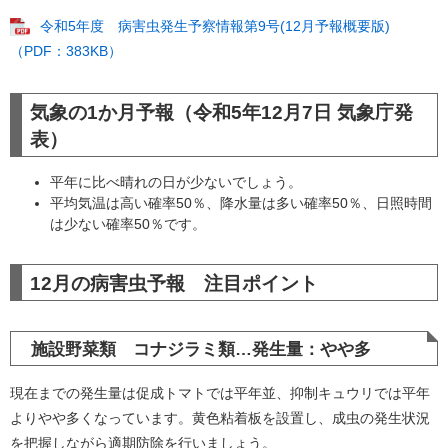
令和5年度 病害虫発生予察情報第9号(12月予報概要版)
（PDF：383KB）
気象の1か月予報（令和5年12月7日 気象庁発
表）
平年に比べ晴れの日が少ないでしょう。
平均気温は高い確率50％、降水量は多い確率50％、日照時間
は少ない確率50％です。
12月の病害虫予報 注目ポイント
施設野菜類 コナジラミ類…発生量：やや多
現在までの発生量は促成トマトでは平年並、抑制キュウリでは平年
よりやや多くなっています。黄色粘着板を設置し、成虫の発生状況
を把握しながら適期防除を行いましょう。