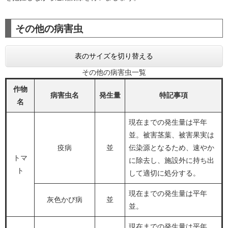
その他の病害虫
表のサイズを切り替える
その他の病害虫一覧
作物
病害虫名
発生量
特記事項
名
現在までの発生量は平年
並。被害茎葉、被害果実は
疫病
並
伝染源となるため、速やか
トマ
に除去し、施設外に持ち出
ト
して適切に処分する。
現在までの発生量は平年
灰色かび病
並
並。
現在までの発生量は平年