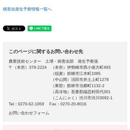
病害虫発生予察情報一覧へ
このページに関するお問い合わせ先
農業技術センター
土壌・病害虫部 発生予察係
〒（本所）379-2224
（本所）伊勢崎市西小保方町493
（稲麦）前橋市江木町1085
（中山間）沼田市井土上町1278
（東部）館林市当郷町1132-2
（高冷地）吾妻郡嬬恋村田代301
（こんにゃく）渋川市渋川3092-1
Tel：0270-62-1059
Fax：0270-20-8016
お問い合わせフォーム