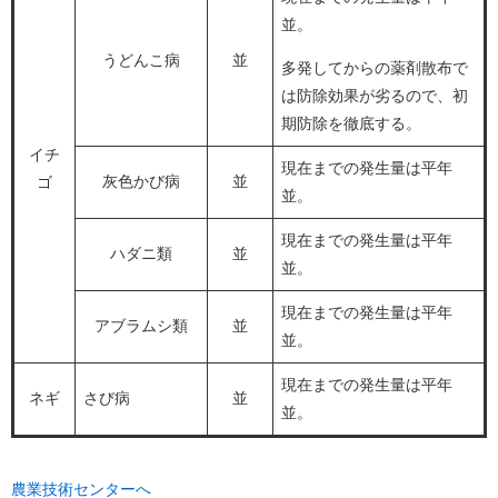
並。
うどんこ病
並
多発してからの薬剤散布で
は防除効果が劣るので、初
期防除を徹底する。
イチ
現在までの発生量は平年
灰色かび病
並
ゴ
並。
現在までの発生量は平年
ハダニ類
並
並。
現在までの発生量は平年
アブラムシ類
並
並。
現在までの発生量は平年
ネギ
さび病
並
並。
農業技術センターへ