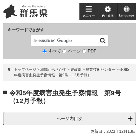
ペ
メ
ー
ニ
メ
色・
language
ジ
ュ
ニ
文
の
ー
ュ
字
キーワードでさがす
先
を
ー
頭
飛
で
ば
すべて
ページ
検
PDF
す。
し
索
て
対
本
トップページ
>
組織からさがす
>
農政部
>
農業技術センター
>
令和5
象
文
年度病害虫発生予察情報 第9号（12月予報）
へ
本
令和5年度病害虫発生予察情報 第9号
文
（12月予報）
ページ内目次
更新日：2023年12月13日