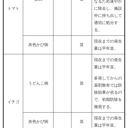
なるため速やか
トマト
に除去し、施設
外に持ち出して
適切に処分す
る。
現在までの発生
灰色かび病
並
量は平年並。
現在までの発生
量は平年並。
多発してからの
うどんこ病
並
薬剤散布では防
除効果が劣るの
で、初期防除を
イチゴ
徹底する。
現在までの発生
灰色かび病
並
量は平年並。