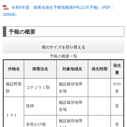
令和5年度 病害虫発生予察情報第9号(12月予報)（PDF：
205KB）
予報の概要
表のサイズを切り替える
予報の概要一覧
発生
作物名
病害虫名
対象地域名
発生時期
量
施設野菜
施設栽培地帯
やや
コナジラミ類
類
全域
多
施設栽培地帯
疫病
並
全域
トマト
施設栽培地帯
灰色かび病
並