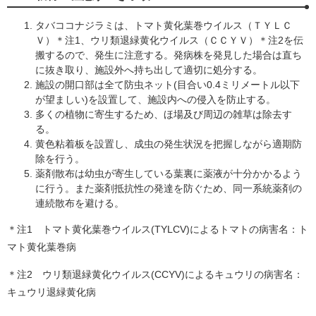
タバココナジラミは、トマト黄化葉巻ウイルス（ＴＹＬＣ
Ｖ）＊注1、ウリ類退緑黄化ウイルス（ＣＣＹＶ）＊注2を伝
搬するので、発生に注意する。発病株を発見した場合は直ち
に抜き取り、施設外へ持ち出して適切に処分する。
施設の開口部は全て防虫ネット(目合い0.4ミリメートル以下
が望ましい)を設置して、施設内への侵入を防止する。
多くの植物に寄生するため、ほ場及び周辺の雑草は除去す
る。
黄色粘着板を設置し、成虫の発生状況を把握しながら適期防
除を行う。
薬剤散布は幼虫が寄生している葉裏に薬液が十分かかるよう
に行う。また薬剤抵抗性の発達を防ぐため、同一系統薬剤の
連続散布を避ける。
＊注1 トマト黄化葉巻ウイルス(TYLCV)によるトマトの病害名：ト
マト黄化葉巻病
＊注2 ウリ類退緑黄化ウイルス(CCYV)によるキュウリの病害名：
キュウリ退緑黄化病