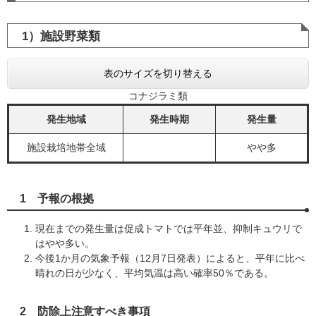
1）施設野菜類
表のサイズを切り替える
コナジラミ類
発生地域
発生時期
発生量
施設栽培地帯全域
やや多
1 予報の根拠
現在までの発生量は促成トマトでは平年並、抑制キュウリで
はやや多い。
今後1か月の気象予報（12月7日発表）によると、平年に比べ
晴れの日が少なく、平均気温は高い確率50％である。
2 防除上注意すべき事項