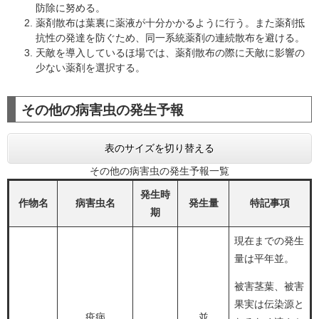
防除に努める。
薬剤散布は葉裏に薬液が十分かかるように行う。また薬剤抵
抗性の発達を防ぐため、同一系統薬剤の連続散布を避ける。
天敵を導入しているほ場では、薬剤散布の際に天敵に影響の
少ない薬剤を選択する。
その他の病害虫の発生予報
表のサイズを切り替える
その他の病害虫の発生予報一覧
発生時
作物名
病害虫名
発生量
特記事項
期
現在までの発生
量は平年並。
被害茎葉、被害
果実は伝染源と
疫病
並