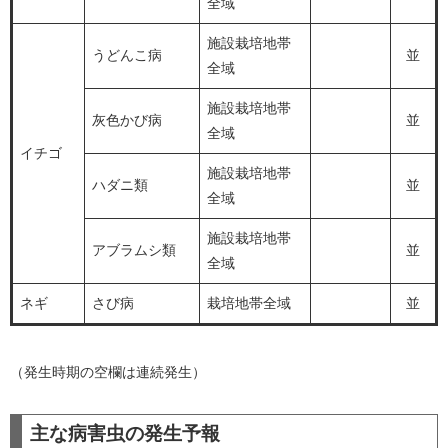
全域
施設栽培地帯
うどんこ病
並
全域
施設栽培地帯
灰色かび病
並
全域
イチゴ
施設栽培地帯
ハダニ類
並
全域
施設栽培地帯
アブラムシ類
並
全域
ネギ
さび病
栽培地帯全域
並
（発生時期の空欄は連続発生）
主な病害虫の発生予報