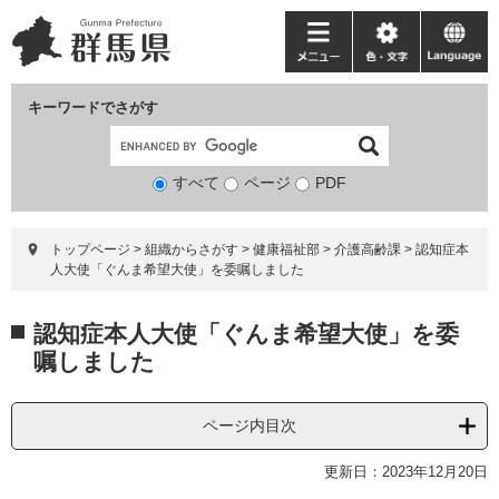
ペ
メ
ー
ニ
メ
色・
language
ジ
ュ
ニ
文
の
ー
ュ
字
キーワードでさがす
先
を
ー
頭
飛
で
ば
すべて
ページ
検
PDF
す。
し
索
て
対
本
トップページ
>
組織からさがす
>
健康福祉部
>
介護高齢課
>
認知症本
象
文
人大使「ぐんま希望大使」を委嘱しました
へ
本
認知症本人大使「ぐんま希望大使」を委
文
嘱しました
ページ内目次
更新日：2023年12月20日