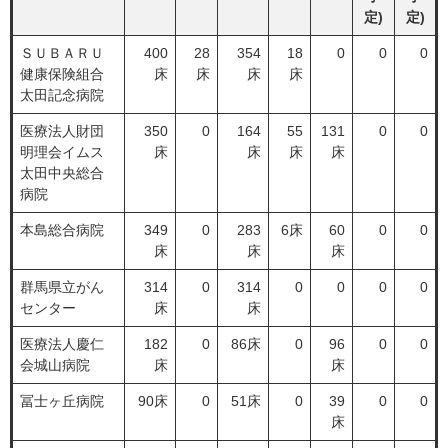
定)
定)
ＳＵＢＡＲＵ
400
28
354
18
0
0
0
健康保険組合
床
床
床
床
太田記念病院
医療法人財団
350
0
164
55
131
0
0
明理会イムス
床
床
床
床
太田中央総合
病院
本島総合病院
349
0
283
6床
60
0
0
床
床
床
群馬県立がん
314
0
314
0
0
0
0
センター
床
床
医療法人慶仁
182
0
86床
0
96
0
0
会城山病院
床
床
冨士ヶ丘病院
90床
0
51床
0
39
0
0
床