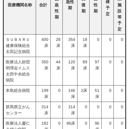
急性
棟
医療機関名称
合計
急
復
性
施
期
予
性
期
期
設
定
期
等
予
定
ＳＵＢＡＲＵ
400
28
354
18
0
0
0
健康保険組合
床
床
床
床
太田記念病院
医療法人財団
350
44
120
89
97
0
0
明理会イムス
床
床
床
床
床
太田中央総合
病院
本島総合病院
199
0
146
2床
51
0
0
床
床
床
群馬県立がん
314
0
314
0
0
0
0
センター
床
床
医療法人慶仁
182
0
86床
0
96
0
0