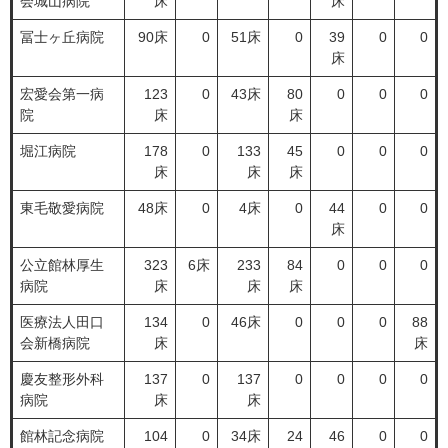
会城山病院
床
床
冨士ヶ丘病院
90床
0
51床
0
39
0
0
床
宏愛会第一病
123
0
43床
80
0
0
0
院
床
床
堀江病院
178
0
133
45
0
0
0
床
床
床
東毛敬愛病院
48床
0
4床
0
44
0
0
床
公立館林厚生
323
6床
233
84
0
0
0
病院
床
床
床
医療法人田口
134
0
46床
0
0
0
88
会新橋病院
床
床
慶友整形外科
137
0
137
0
0
0
0
病院
床
床
館林記念病院
104
0
34床
24
46
0
0