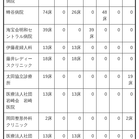
病院
蜂谷病院
74床
0
26床
0
48
0
0
床
海宝会明和セ
39床
0
0
39
0
0
0
ントラル病院
床
伊藤産婦人科
13床
0
13床
0
0
0
0
藤井レディー
18床
0
18床
0
0
0
0
スクリニック
太田協立診療
19床
0
0
0
0
0
19
所
床
医療法人社団
13床
0
13床
0
0
0
0
岩崎会 岩崎
医院
岡田整形外科
2床
0
0
0
0
0
2床
クリニック
医療法人社団
13床
0
13床
0
0
0
0