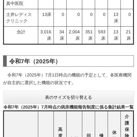
真中医院
土井レディス
13床
0
0
0
0
13
0
クリニック
床
合計
3,016
34
2,004
351
593
13
21
床
床
床
床
床
床
床
令和7年（2025年）
令和7年（2025年）7月1日時点の機能の予定として、各医療機関
が自主的に選択した機能の状況です。
表のサイズを切り替える
令和7年（2025年）7月時点の病床機能報告制度に係る集計結果一覧
介
護
高
保
休
度
回
慢
険