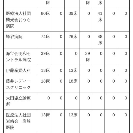
床
床
床
医療法人社団
80床
0
39床
0
41
0
0
醫光会おうら
床
病院
蜂谷病院
74床
0
26床
0
48
0
0
床
海宝会明和セ
39床
0
0
39
0
0
0
ントラル病院
床
伊藤産婦人科
13床
0
13床
0
0
0
0
藤井レディー
18床
0
18床
0
0
0
0
スクリニック
太田協立診療
0
0
0
0
0
0
0
所
医療法人社団
13床
0
13床
0
0
0
0
岩崎会 岩崎
医院