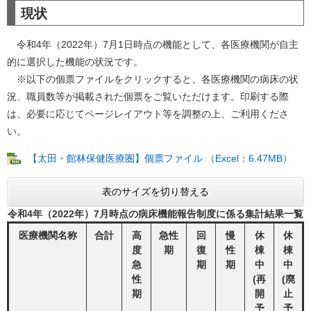
現状
令和4年（2022年）7月1日時点の機能として、各医療機関が自主
的に選択した機能の状況です。
※以下の個票ファイルをクリックすると、各医療機関の病床の状
況、職員数等が掲載された個票をご覧いただけます。印刷する際
は、必要に応じてページレイアウト等を調整の上、ご利用くださ
い。
【太田・館林保健医療圏】個票ファイル （Excel：6.47MB）
表のサイズを切り替える
令和4年（2022年）7月時点の病床機能報告制度に係る集計結果一覧
医療機関名称
合計
高
急性
回
慢
休
休
度
期
復
性
棟
棟
急
期
期
中
中
性
(再
(廃
期
開
止
予
予