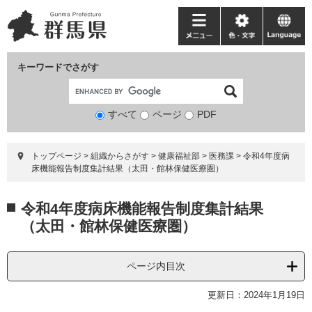
ペ
メ
ー
ニ
メ
色・
language
ジ
ュ
ニ
文
の
ー
ュ
字
キーワードでさがす
先
を
ー
頭
飛
で
ば
すべて
ページ
検
PDF
す。
し
索
て
対
本
トップページ
>
組織からさがす
>
健康福祉部
>
医務課
>
令和4年度病
象
文
床機能報告制度集計結果（太田・館林保健医療圏）
へ
本
令和4年度病床機能報告制度集計結果
文
（太田・館林保健医療圏）
ページ内目次
更新日：2024年1月19日