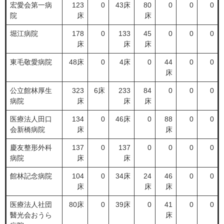
宏愛会第一病
123
0
43床
80
0
0
0
院
床
床
堀江病院
178
0
133
45
0
0
0
床
床
床
東毛敬愛病院
48床
0
4床
0
44
0
0
床
公立館林厚生
323
6床
233
84
0
0
0
病院
床
床
床
医療法人田口
134
0
46床
0
88
0
0
会新橋病院
床
床
慶友整形外科
137
0
137
0
0
0
0
病院
床
床
館林記念病院
104
0
34床
24
46
0
0
床
床
床
医療法人社団
80床
0
39床
0
41
0
0
醫光会おうら
床