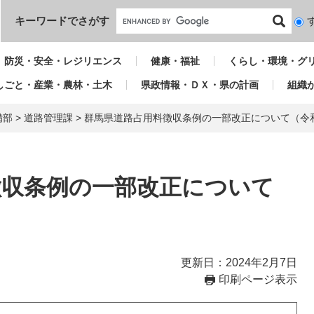
本文へ
キーワードでさがす
検
索
対
防災・安全・レジリエンス
健康・福祉
くらし・環境・グ
象
しごと・産業・農林・土木
県政情報・ＤＸ・県の計画
組織
備部
>
道路管理課
>
群馬県道路占用料徴収条例の一部改正について（令
徴収条例の一部改正について
更新日：2024年2月7日
印刷ページ表示