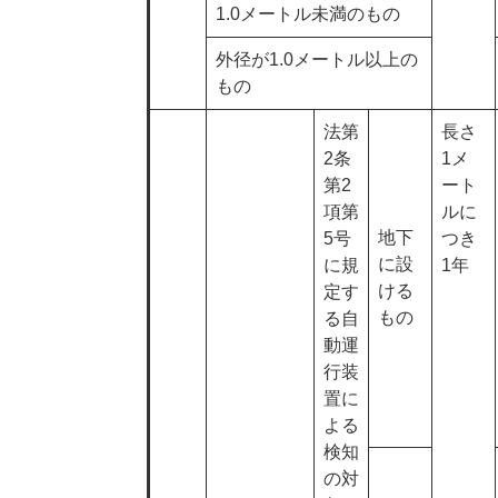
1.0メートル未満のもの
外径が1.0メートル以上の
もの
法第
長さ
2条
1メ
第2
ート
項第
ルに
地下
5号
つき
に設
に規
1年
ける
定す
もの
る自
動運
行装
置に
よる
検知
の対