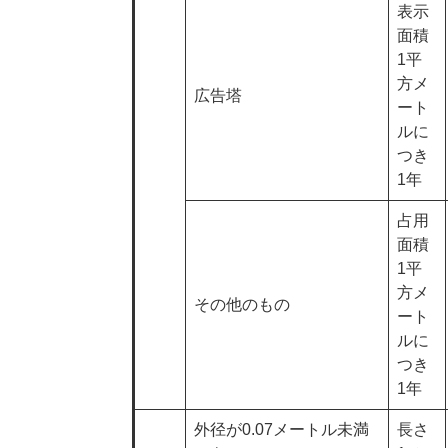
表示
面積
1平
方メ
広告塔
ート
ルに
つき
1年
占用
面積
1平
方メ
その他のもの
ート
ルに
つき
1年
外径が0.07メートル未満
長さ