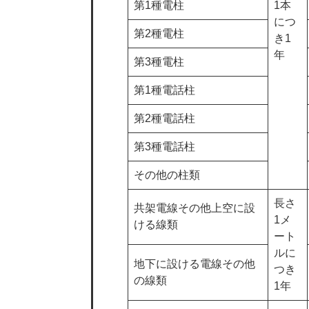
第1種電柱
1本
につ
第2種電柱
き1
年
第3種電柱
第1種電話柱
第2種電話柱
第3種電話柱
その他の柱類
長さ
共架電線その他上空に設
1メ
ける線類
ート
ルに
地下に設ける電線その他
つき
の線類
1年