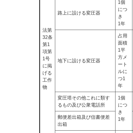
1個
につ
路上に設ける変圧器
き
1年
法第
占用
32条
面積
第1
1平
項第
方メ
1号
地下に設ける変圧器
ート
に掲
ルに
げる
つ1
工作
年
物
変圧塔その他これに類す
1個
るもの及び公衆電話所
につ
き
郵便差出箱及び信書便差
1年
出箱