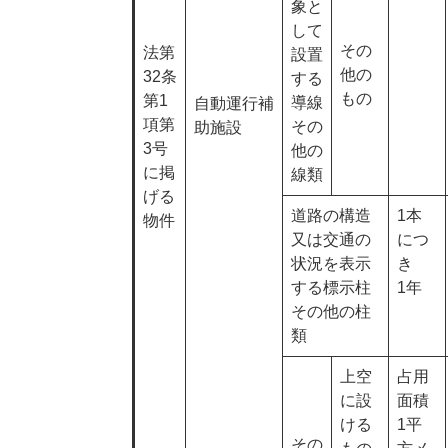
象と
して
その
法第
設置
他の
32条
する
もの
第1
導線
自動運行補
項第
その
助施設
3号
他の
に掲
線類
げる
道路の構造
1本
物件
又は交通の
につ
状況を表示
き
する標示柱
1年
その他の柱
類
上空
占用
に設
面積
ける
1平
その