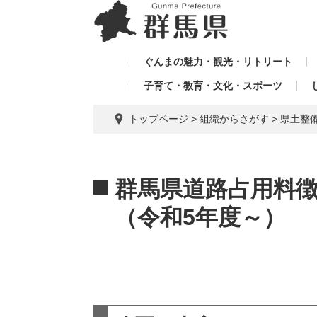
ペ
メ
メ
ー
ニ
ニ
ジ
ュ
ュ
の
ー
ぐんまの魅力・観光・リトリート
ー
先
を
子育て・教育・文化・スポーツ
を
頭
飛
飛
で
ば
トップページ
>
組織からさがす
>
県土整
す。
し
ば
て
し
本
本
て
文
文
群馬県道路占用料
へ
（令和5年度～）