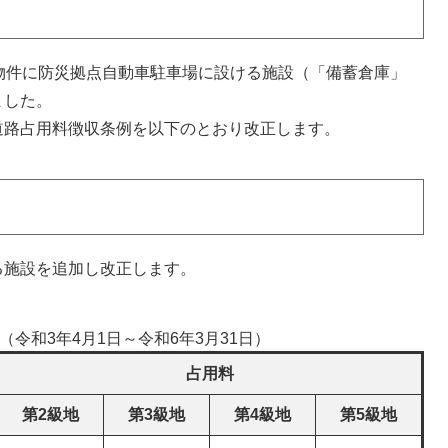
物件に防災拠点自動車駐車場に設ける施設（「備蓄倉庫」
ました。
道路占用料徴収条例を以下のとおり改正します。
る施設を追加し改正します。
令和3年4月1日～令和6年3月31日）
占用料
第2級地
第3級地
第4級地
第5級地