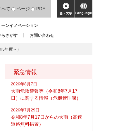
すべて
ページ
PDF
色・
language
文
リーンイノベーション
字
からさがす
お問い合わせ
和5年度～）
緊急情報
2026年8月7日
大雨危険警報等（令和8年7月17
日）に関する情報（危機管理課）
2026年7月29日
令和8年7月17日からの大雨（高速
道路無料措置）