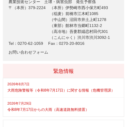
農業技術センター
土壌・病害虫部 発生予察係
〒（本所）379-2224
（本所）伊勢崎市西小保方町493
（稲麦）前橋市江木町1085
（中山間）沼田市井土上町1278
（東部）館林市当郷町1132-2
（高冷地）吾妻郡嬬恋村田代301
（こんにゃく）渋川市渋川3092-1
Tel：0270-62-1059
Fax：0270-20-8016
お問い合わせフォーム
緊急情報
2026年8月7日
大雨危険警報等（令和8年7月17日）に関する情報（危機管理課）
2026年7月29日
令和8年7月17日からの大雨（高速道路無料措置）