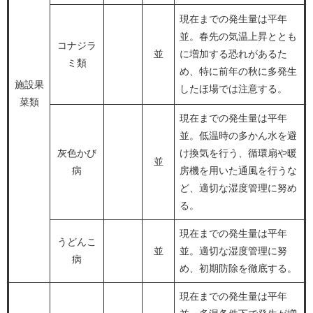
現在までの発生量は平年
並。春先の気温上昇ととも
コナジラ
並
に増加する恐れがあるた
ミ類
め、特に前年の秋に多発生
施設果
したほ場では注意する。
菜類
現在までの発生量は平年
並。低温時の多かん水を避
灰色かび
け換気を行う、循環扇や暖
並
病
房機を用いた通風を行うな
ど、適切な湿度管理に努め
る。
現在までの発生量は平年
うどんこ
並
並。適切な湿度管理に努
病
め、初期防除を徹底する。
現在までの発生量は平年