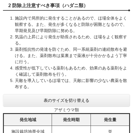
2 防除上注意すべき事項（ハダニ類）
施設内で局所的に発生することがあるので、ほ場全体をよく
観察する。また、発生が多くなると防除が困難となるので、
早期発見及び早期防除に努める。
気温の上昇により発生が助長されるため、ほ場をよく観察す
る。
薬剤抵抗性の発達を防ぐため、同一系統薬剤の連続散布を避
ける。また、薬剤散布は葉裏まで薬液が十分かかるよう丁寧
に行う。
感受性が低下している薬剤もあるため、効果のある薬剤をよ
く確認して薬剤散布を行う。
天敵を導入しているほ場では、天敵に影響の少ない農薬を散
布する。
表のサイズを切り替える
アザミウマ類
発生地域
発生時期
発生量
施設栽培地帯全域
並