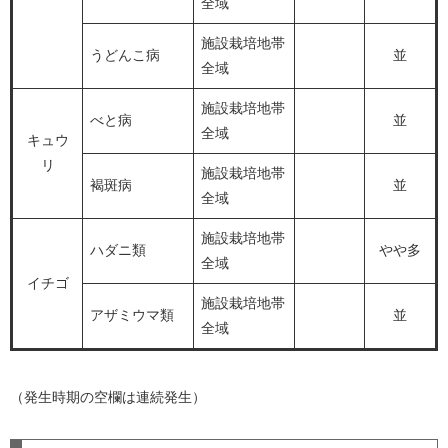
全域
施設栽培地帯
うどんこ病
並
全域
施設栽培地帯
べと病
並
全域
キュウ
リ
施設栽培地帯
褐斑病
並
全域
施設栽培地帯
ハダニ類
やや多
全域
イチゴ
施設栽培地帯
アザミウマ類
並
全域
（発生時期の空欄は連続発生）