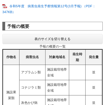
令和5年度 病害虫発生予察情報第12号(3月予報) （PDF：
347KB）
予報の概要
表のサイズを切り替える
予報の概要の一覧
発生時
作物名
病害虫名
対象地域名
発生量
期
施設栽培地帯
アブラムシ類
並
全域
施設栽培地帯
コナジラミ類
並
全域
施設果
菜類
施設栽培地帯
灰色かび病
並