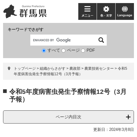
ペ
メ
ー
ニ
メ
色・
language
ジ
ュ
ニ
文
の
ー
ュ
字
キーワードでさがす
先
を
ー
頭
飛
で
ば
すべて
ページ
検
PDF
す。
し
索
て
対
本
トップページ
>
組織からさがす
>
農政部
>
農業技術センター
>
令和5
象
文
年度病害虫発生予察情報12号（3月予報）
へ
本
令和5年度病害虫発生予察情報12号（3月
文
予報）
ページ内目次
更新日：2024年3月8日