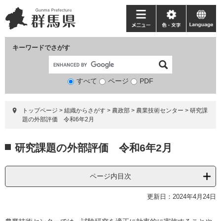
ペ
メ
ー
ニ
メ
色・
language
ジ
ュ
ニ
文
の
ー
ュ
字
キーワードでさがす
先
を
ー
頭
飛
で
ば
すべて
ページ
検
PDF
す。
し
索
て
対
本
トップページ
>
組織からさがす
>
農政部
>
農業技術センター
>
研究課
象
文
題の外部評価 令和6年2月
へ
本
研究課題の外部評価 令和6年2月
文
ページ内目次
更新日：2024年4月24日