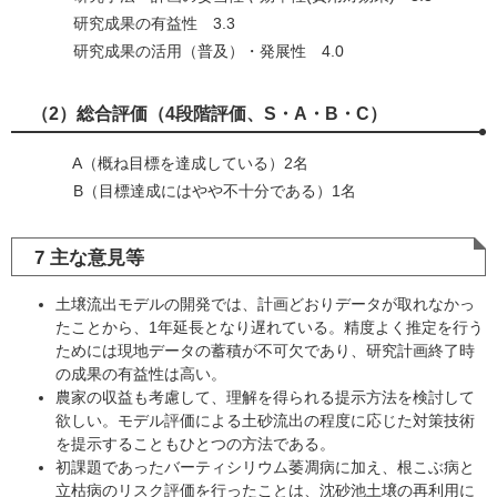
研究成果の有益性 3.3
研究成果の活用（普及）・発展性 4.0
（2）総合評価（4段階評価、S・A・B・C）
A（概ね目標を達成している）2名
B（目標達成にはやや不十分である）1名
7 主な意見等
土壌流出モデルの開発では、計画どおりデータが取れなかっ
たことから、1年延長となり遅れている。精度よく推定を行う
ためには現地データの蓄積が不可欠であり、研究計画終了時
の成果の有益性は高い。
農家の収益も考慮して、理解を得られる提示方法を検討して
欲しい。モデル評価による土砂流出の程度に応じた対策技術
を提示することもひとつの方法である。
初課題であったバーティシリウム萎凋病に加え、根こぶ病と
立枯病のリスク評価を行ったことは、沈砂池土壌の再利用に