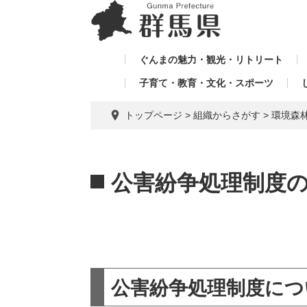
ペ
メ
メ
ー
ニ
ニ
ジ
ュ
ュ
の
ー
ぐんまの魅力・観光・リトリート
ー
先
を
子育て・教育・文化・スポーツ
を
頭
飛
飛
で
ば
トップページ
>
組織からさがす
>
環境森
す。
し
ば
て
し
本
本
て
文
文
公害紛争処理制度
へ
公害紛争処理制度につ