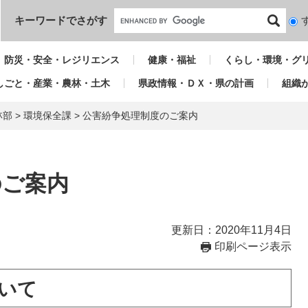
本文へ
キーワードでさがす
検
索
対
防災・安全・レジリエンス
健康・福祉
くらし・環境・グ
象
しごと・産業・農林・土木
県政情報・ＤＸ・県の計画
組織
林部
>
環境保全課
>
公害紛争処理制度のご案内
のご案内
更新日：2020年11月4日
印刷ページ表示
いて