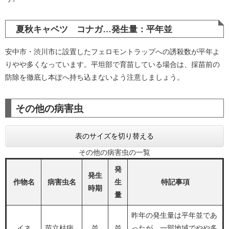
夏秋キャベツ コナガ…発生量：平年並
安中市・渋川市に設置したフェロモントラップへの誘殺数が平年よ
りやや多くなっています。平坦部で育苗している場合は、採苗前の
防除を徹底し本ぽへ持ち込まないよう注意しましょう。
その他の病害虫​
表のサイズを切り替える
その他の病害虫の一覧
発
発生
作物名
病害虫名
生
特記事項
時期
量
昨年の発生量は平年並であ
イネ
苗立枯病
並
並
ったが、一部地域でやや多