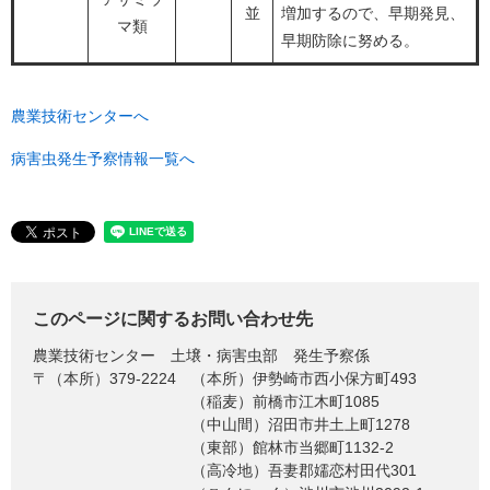
並
増加するので、早期発見、
マ類
早期防除に努める。
農業技術センターへ
病害虫発生予察情報一覧へ
このページに関するお問い合わせ先
農業技術センター
土壌・病害虫部 発生予察係
〒（本所）379-2224
（本所）伊勢崎市西小保方町493
（稲麦）前橋市江木町1085
（中山間）沼田市井土上町1278
（東部）館林市当郷町1132-2
（高冷地）吾妻郡嬬恋村田代301