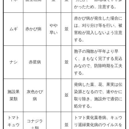
かったため、注意する。
赤かび病が発生した場合に
やや
は、刈り分け等を行い、被
ムギ
赤かび病
並
早い
害粒が混入しないよう注意
する。
胞子の飛散が平年より早
く、まもなく完了する見込
ナシ
赤星病
並
みなので、防除時期を工夫
する。
発病した葉、花、果実は伝
施設果
灰色かび
染源となるので、速やかに
並
菜類
病
取り除き、施設外で適切に
処分する。
トマト
トマト黄化葉巻病、キュウ
コナジラ
キュウ
並
リ退緑黄化病のウイルスを
ミ類