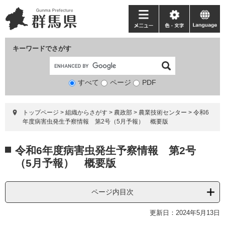
ペ
メ
ー
ニ
メ
色・
language
ジ
ュ
ニ
文
の
ー
ュ
字
キーワードでさがす
先
を
ー
頭
飛
で
ば
すべて
ページ
検
PDF
す。
し
索
て
対
本
トップページ
>
組織からさがす
>
農政部
>
農業技術センター
>
令和6
象
文
年度病害虫発生予察情報 第2号（5月予報） 概要版
へ
本
令和6年度病害虫発生予察情報 第2号
文
（5月予報） 概要版
ページ内目次
更新日：2024年5月13日