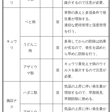
リ
媒介するので注意が必要。
草勢の衰えと多湿条件で発
生量が増加する。
ベと病
並
適切な肥培管理と湿度管理
を行う。
キュウ
多発してからの防除は効果
うどんこ
リ
並
が劣るので、発生を認めた
病
ら早めに防除を行う。
キュウリ黄化えそ病のウイ
アザミウ
並
ルスを媒介するので注意が
マ類
必要。
気温の上昇に伴い発生量が
ハダニ類
並
増加するので、早期発見、
早期防除に努める。
施設ナ
ス
気温の上昇に伴い発生量が
アザミウ