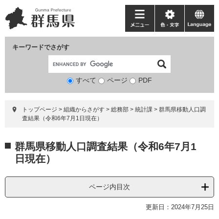
ペ
メ
ー
ニ
メ
色・
language
ジ
ュ
ニ
文
の
ー
ュ
字
キーワードでさがす
先
を
ー
頭
飛
で
ば
すべて
ページ
検
PDF
す。
し
索
て
対
本
トップページ
>
組織からさがす
>
総務部
>
統計課
>
群馬県移動人口調
象
文
査結果（令和6年7月1日現在）
へ
本
群馬県移動人口調査結果（令和6年7月1
文
日現在）
ページ内目次
更新日：2024年7月25日