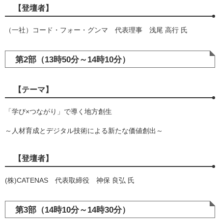
【登壇者】
（一社）コード・フォー・グンマ 代表理事 浅尾 高行 氏
第2部（13時50分～14時10分）
【テーマ】
「学び×つながり」で導く地方創生
～人材育成とデジタル技術による新たな価値創出～
【登壇者】
(株)CATENAS 代表取締役 神保 良弘 氏
第3部（14時10分～14時30分）