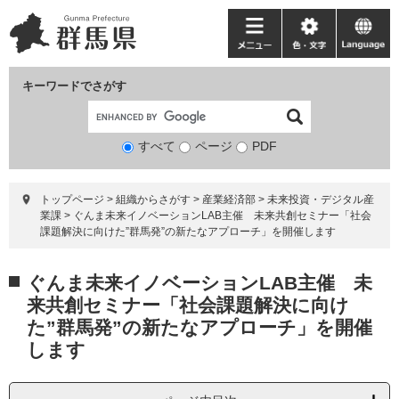
ペ
メ
ー
ニ
メ
色・
language
ジ
ュ
ニ
文
の
ー
ュ
字
キーワードでさがす
先
を
ー
頭
飛
で
ば
すべて
ページ
検
PDF
す。
し
索
て
対
本
トップページ
>
組織からさがす
>
産業経済部
>
未来投資・デジタル産
象
文
業課
>
ぐんま未来イノベーションLAB主催 未来共創セミナー「社会
へ
課題解決に向けた”群馬発”の新たなアプローチ」を開催します
本
ぐんま未来イノベーションLAB主催 未
文
来共創セミナー「社会課題解決に向け
た”群馬発”の新たなアプローチ」を開催
します