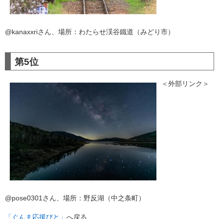
@kanaxxriさん、場所：わたらせ渓谷鐵道（みどり市）
第5位
＜外部リンク＞
@pose0301さん、場所：野反湖（中之条町）
「ぐんま応援びと」
へ戻る