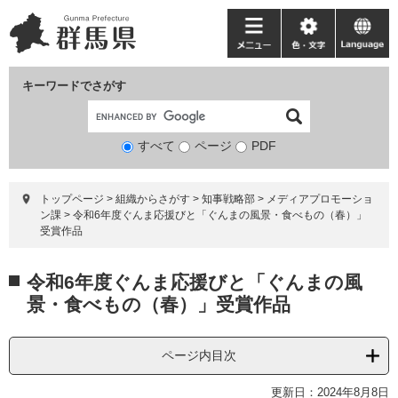
ペ
メ
ー
ニ
メ
色・
language
ジ
ュ
ニ
文
の
ー
ュ
字
キーワードでさがす
先
を
ー
頭
飛
で
ば
すべて
ページ
検
PDF
す。
し
索
て
対
本
トップページ
>
組織からさがす
>
知事戦略部
>
メディアプロモーショ
象
文
ン課
>
令和6年度ぐんま応援びと「ぐんまの風景・食べもの（春）」
へ
受賞作品
本
令和6年度ぐんま応援びと「ぐんまの風
文
景・食べもの（春）」受賞作品
ページ内目次
更新日：2024年8月8日