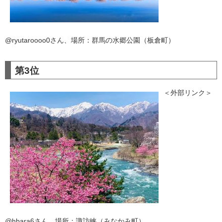
@ryutaroooo0さん、場所：群馬の水郷公園（板倉町）
第3位
＜外部リンク＞
@hbara6さん、場所：諏訪峡（みなかみ町）