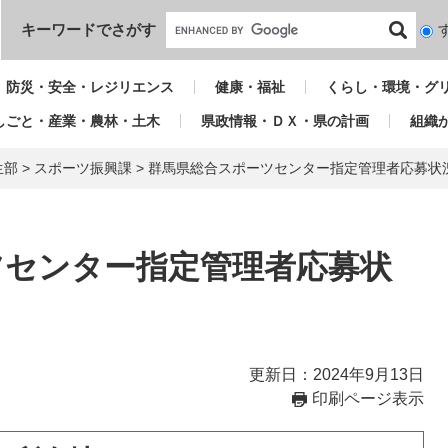
本文へ
キーワードでさがす
検
索
対
防災・安全・レジリエンス
健康・福祉
くらし・環境・グ
象
しごと・産業・農林・土木
県政情報・ＤＸ・県の計画
組織
生部
>
スポーツ振興課
>
群馬県総合スポーツセンター指定管理者応募状況
ツセンター指定管理者応募状
更新日：2024年9月13日
印刷ページ表示