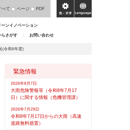
すべて
ページ
PDF
色・
language
文
リーンイノベーション
字
からさがす
お問い合わせ
(令和6年度)
緊急情報
2026年8月7日
大雨危険警報等（令和8年7月17
日）に関する情報（危機管理課）
2026年7月29日
令和8年7月17日からの大雨（高速
道路無料措置）