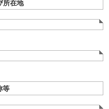
び所在地
称等