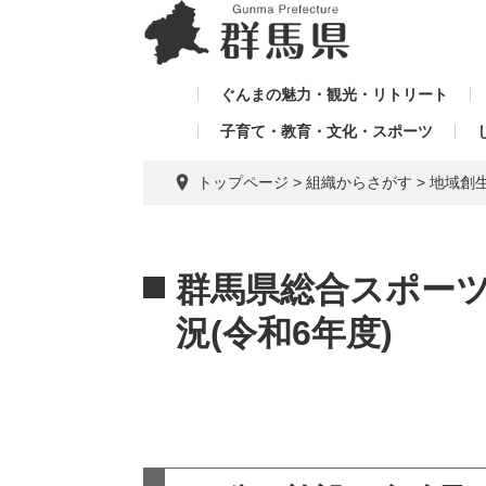
ペ
メ
メ
ー
ニ
ニ
ジ
ュ
ュ
の
ー
ぐんまの魅力・観光・リトリート
ー
先
を
子育て・教育・文化・スポーツ
を
頭
飛
飛
で
ば
トップページ
>
組織からさがす
>
地域創
す。
し
ば
て
し
本
本
て
文
文
群馬県総合スポー
へ
況(令和6年度)