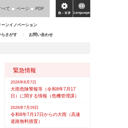
すべて
ページ
PDF
色・
language
文
リーンイノベーション
字
からさがす
お問い合わせ
緊急情報
2026年8月7日
大雨危険警報等（令和8年7月17
日）に関する情報（危機管理課）
2026年7月29日
令和8年7月17日からの大雨（高速
道路無料措置）