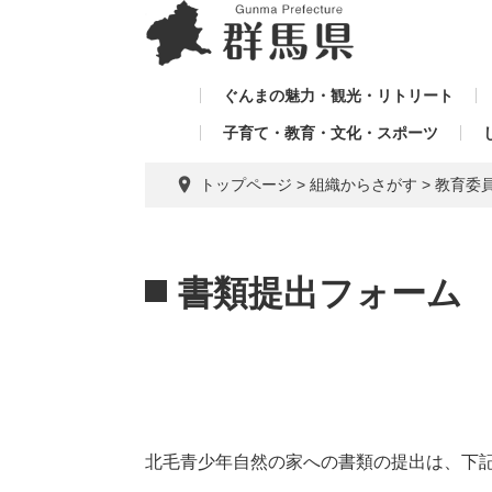
ペ
メ
メ
ー
ニ
ニ
ジ
ュ
ュ
の
ー
ぐんまの魅力・観光・リトリート
ー
先
を
子育て・教育・文化・スポーツ
を
頭
飛
飛
で
ば
トップページ
>
組織からさがす
>
教育委
す。
し
ば
て
し
本
本
て
文
文
書類提出フォーム
へ
北毛青少年自然の家への書類の提出は、下