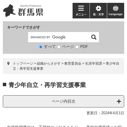
ペ
メ
ー
ニ
メ
色・
language
ジ
ュ
ニ
文
の
ー
ュ
字
キーワードでさがす
先
を
ー
頭
飛
で
ば
すべて
ページ
検
PDF
す。
し
索
て
対
本
トップページ
>
組織からさがす
>
教育委員会
>
生涯学習課
>
青少年自
象
文
立・再学習支援事業
へ
本
青少年自立・再学習支援事業
文
ページ内目次
更新日：2024年4月1日