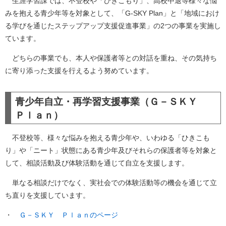
生涯学習課では、不登校や「ひきこもり」、高校中退等様々な悩
みを抱える青少年等を対象として、「G-SKY Plan」と「地域におけ
る学びを通じたステップアップ支援促進事業」の2つの事業を実施し
ています。
どちらの事業でも、本人や保護者等との対話を重ね、その気持ち
に寄り添った支援を行えるよう努めています。
青少年自立・再学習支援事業（Ｇ－ＳＫＹ
Ｐｌａｎ）
不登校等、様々な悩みを抱える青少年や、いわゆる「ひきこも
り」や「ニート」状態にある青少年及びそれらの保護者等を対象と
して、相談活動及び体験活動を通じて自立を支援します。
単なる相談だけでなく、実社会での体験活動等の機会を通じて立
ち直りを支援しています。
・
Ｇ－ＳＫＹ Ｐｌａｎのページ