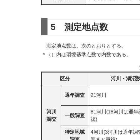
5 測定地点数
測定地点数は、次のとおりとする。
＊（）内は環境基準点数で内数である。
区分
河川・湖沼
通年調査
21河川
河川
81河川(18河川は通
一般調査
調査
複)
特定地域
4河川(3河川は通年調
調査
調査と重複)