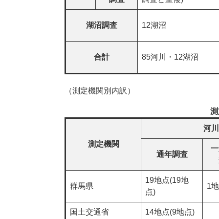
湖沼調査
12湖沼
合計
85河川・12湖沼
（測定機関別内訳）
測
河川
測定機関
一
通年調査
19地点(19地
群馬県
1
点)
国土交通省
14地点(9地点)