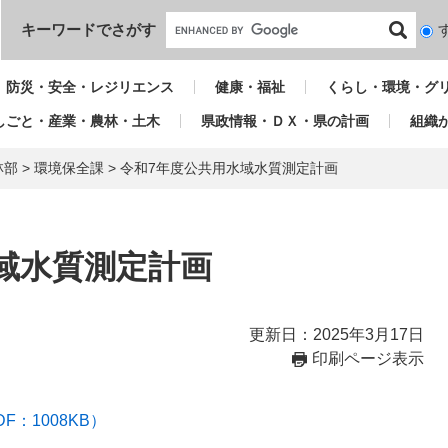
本文へ
キーワードでさがす
検
索
対
防災・安全・レジリエンス
健康・福祉
くらし・環境・グ
象
しごと・産業・農林・土木
県政情報・ＤＸ・県の計画
組織
林部
>
環境保全課
>
令和7年度公共用水域水質測定計画
域水質測定計画
更新日：2025年3月17日
印刷ページ表示
：1008KB）