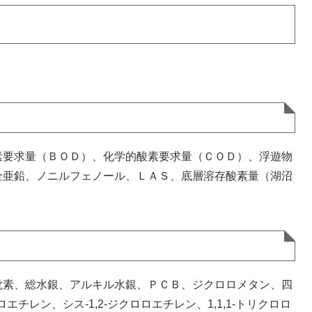
）
素要求量（ＢＯＤ）、化学的酸素要求量（ＣＯＤ）、浮遊物
全亜鉛、ノニルフェノール、ＬＡＳ、底層溶存酸素量（湖沼
砒素、総水銀、アルキル水銀、ＰＣＢ、ジクロロメタン、四
ロエチレン、シス-1,2-ジクロロエチレン、1,1,1-トリクロロ