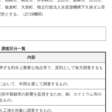
、高崎市、桐生市、伊勢崎市、太田市、館林市、渋川市、
町、板倉町、大泉町、独立行政法人水資源機構下久保ダム管
所とする。（計19機関）
調査区分一覧
内容
準ずる利水上重要な地点等で、原則として毎月調査するも
において、年間を通じて調査するもの。
株)安中製錬所の影響を監視するため、銅、カドミウム等の
るもの。
人工湖を対象に調査するもの。