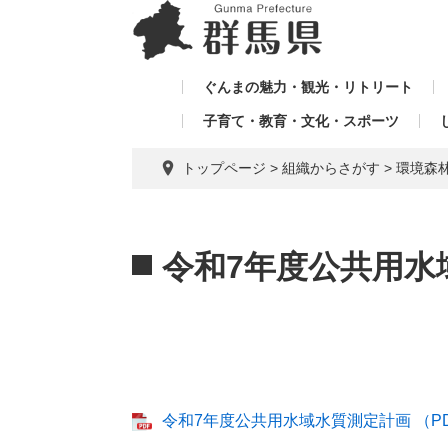
ペ
メ
メ
ー
ニ
ニ
ジ
ュ
ュ
の
ー
ぐんまの魅力・観光・リトリート
ー
先
を
子育て・教育・文化・スポーツ
を
頭
飛
飛
で
ば
トップページ
>
組織からさがす
>
環境森
す。
し
ば
て
し
本
本
て
文
文
令和7年度公共用水
へ
令和7年度公共用水域水質測定計画 （PDF