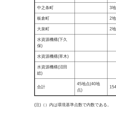
中之条町
3
板倉町
2
大泉町
2
水資源機構(下久
保)
水資源機構(草木)
水資源機構(沼田
総)
45地点(40地
合計
15
点)
(注)（）内は環境基準点数で内数である。