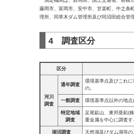
測定機関は、群馬県、国土交通省、前橋市
藤岡市、富岡市、安中市、甘楽町、中之条
理所、同草木ダム管理所及び同沼田総合管理
4 調査区分
区分
環境基準点及びこれに
通年調査
の。
河川
一般調査
環境基準点以外の地点
調査
特定地域
足尾鉱山、東邦亜鉛(
調査
重金属を中心に調査す
湖沼調査
天然湖及びダム湖等の