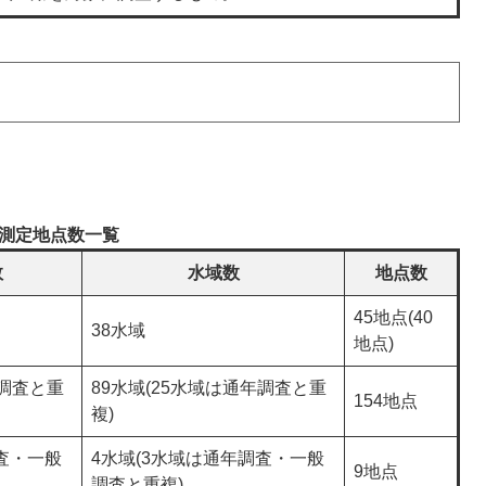
測定地点数一覧
数
水域数
地点数
45地点(40
38水域
地点)
年調査と重
89水域(25水域は通年調査と重
154地点
複)
査・一般
4水域(3水域は通年調査・一般
9地点
調査と重複)