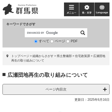
ペ
メ
ー
ニ
メ
色・
language
ジ
ュ
ニ
文
の
ー
ュ
字
キーワードでさがす
先
を
ー
頭
飛
で
ば
すべて
ページ
検
PDF
す。
し
索
て
対
本
トップページ
>
組織からさがす
>
県土整備部
>
住宅政策課
>
広瀬団地
象
文
再生の取り組みについて
へ
本
広瀬団地再生の取り組みについて
文
ページ内目次
更新日：2025年6月16日