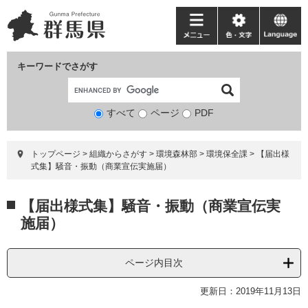
ペ
メ
ー
ニ
メ
色・
language
ジ
ュ
ニ
文
の
ー
ュ
字
キーワードでさがす
先
を
ー
頭
飛
で
ば
すべて
ページ
検
PDF
す。
し
索
て
対
本
トップページ
>
組織からさがす
>
環境森林部
>
環境保全課
>
【届出様
象
文
式集】騒音・振動（商業宣伝実施届）
へ
本
【届出様式集】騒音・振動（商業宣伝実
文
施届）
ページ内目次
更新日：2019年11月13日