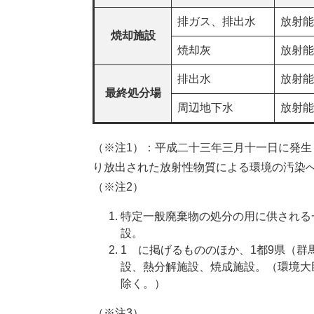
排ガス、排出水
放射能
焼却施設
焼却灰
放射能
排出水
放射能
最終処分場
周辺地下水
放射能
（※注1）：平成二十三年三月十一日に発
り放出された放射性物質による環境の汚染
（※注2）
特定一般廃棄物の処分の用に供される
設。
1 に掲げるもののほか、1都9県（
設、熱分解施設、焼成施設。（環境大
除く。）
（※注3）