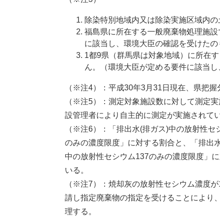
除染特別地域内又は除染実施区域内の
福島県に所在する一般廃棄物処理施設
に該当し、環境大臣の確認を受けたの
1都9県（群馬県は対象地域）に所在
ん。（環境大臣が定める要件に該当し
（※注4）：平成30年3月31日現在、県把握
（※注5）：測定対象施設数に対して測定
設管理者により自主的に測定が実施されて
（※注6）：「排出水(排ガス)中の放射性セシ
のみの濃度限度」に対する割合と、「排出水(
中の放射性セシウム137のみの濃度限度」
いる。
（※注7）：焼却灰の放射性セシウム濃度が1
請し指定廃棄物の指定を受けることにより
理する。