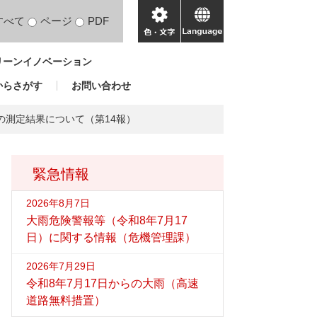
すべて
ページ
PDF
色・
language
文
リーンイノベーション
字
からさがす
お問い合わせ
の測定結果について（第14報）
緊急情報
2026年8月7日
大雨危険警報等（令和8年7月17
日）に関する情報（危機管理課）
2026年7月29日
令和8年7月17日からの大雨（高速
道路無料措置）