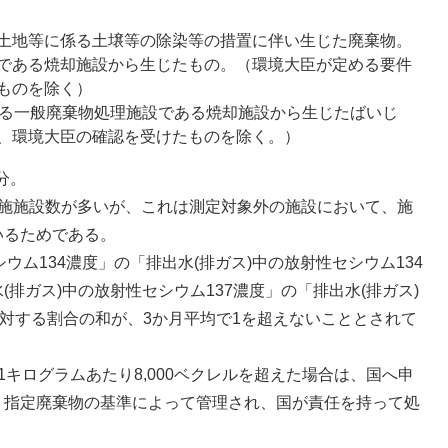
土地等に係る土壌等の除染等の措置に伴い生じた廃棄物。
である焼却施設から生じたもの。（環境大臣が定める要件
ものを除く）
する一般廃棄物処理施設である焼却施設から生じたばいじ
、環境大臣の確認を受けたものを除く。）
分。
実施施設数が多いが、これは測定対象外の施設において、施
いるためである。
ウム134濃度」の「排出水(排ガス)中の放射性セシウム134
排ガス)中の放射性セシウム137濃度」の「排出水(排ガス)
に対する割合の和が、3か月平均で1を超えないこととされて
キログラムあたり8,000ベクレルを超えた場合は、国へ申
、指定廃棄物の基準によって管理され、国が責任を持って処