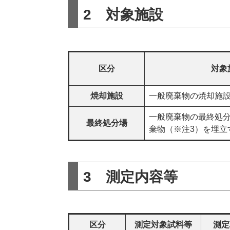
2 対象施設
区分
対象
焼却施設
一般廃棄物の焼却施設
一般廃棄物の最終処
最終処分場
棄物（※注3）を埋立
3 測定内容等
区分
測定対象試料等
測定