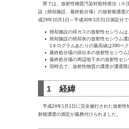
県では、放射性物質汚染対処特措法（※注
設（焼却施設、最終処分場）の放射能濃度の
成29年10月1日～平成30年3月31日測定分
焼却施設の排ガスの放射性セシウムは
焼却施設の焼却灰の放射性セシウム濃
1キログラムあたりの最高値は390ベ
最終処分場の排出水の放射性セシウム
最終処分場の周辺地下水の放射性セシ
現時点で、放射性物質の濃度が濃度限
1 経緯
平成24年1月1日に完全施行された放射性
射能濃度の測定が義務付けられました。