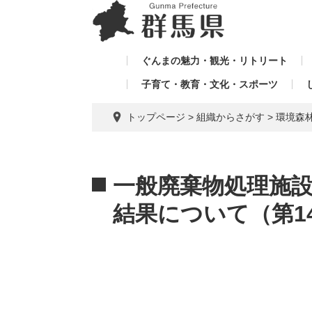
ペ
メ
メ
ー
ニ
ニ
ジ
ュ
ュ
の
ー
ぐんまの魅力・観光・リトリート
ー
先
を
子育て・教育・文化・スポーツ
を
頭
飛
飛
で
ば
トップページ
>
組織からさがす
>
環境森
す。
し
ば
て
し
本
本
て
文
文
一般廃棄物処理施
へ
結果について（第1