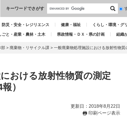
本文へ
キーワードでさがす
検
索
対
防災・安全・レジリエンス
健康・福祉
くらし・環境・グ
象
しごと・産業・農林・土木
県政情報・ＤＸ・県の計画
組織
林部
>
廃棄物・リサイクル課
>
一般廃棄物処理施設における放射性物質
設における放射性物質の測定
4報）
更新日：2018年8月22日
印刷ページ表示