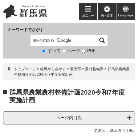
ペ
メ
ー
ニ
メ
色・
language
ジ
ュ
ニ
文
の
ー
ュ
字
キーワードでさがす
先
を
ー
頭
飛
で
ば
すべて
ページ
検
PDF
す。
し
索
て
対
本
トップページ
>
組織からさがす
>
農政部
>
農村整備課
>
群馬県農業農
象
文
村整備計画2020令和7年度実施計画
へ
本
群馬県農業農村整備計画2020令和7年度
文
実施計画
ページ内目次
更新日：2025年4月9日