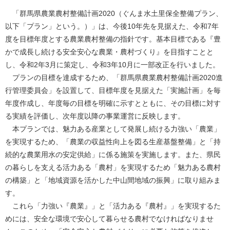
「群馬県農業農村整備計画2020（ぐんま水土里保全整備プラン、
以下「プラン」という。）」は、今後10年先を見据えた、令和7年
度を目標年度とする農業農村整備の指針です。基本目標である『豊
かで成長し続ける安全安心な農業・農村づくり』を目指すことと
し、令和2年3月に策定し、令和3年10月に一部改正を行いました。
プランの目標を達成するため、「群馬県農業農村整備計画2020進
行管理委員会」を設置して、目標年度を見据えた「実施計画」を毎
年度作成し、年度毎の目標を明確に示すとともに、その目標に対す
る実績を評価し、次年度以降の事業運営に反映します。
本プランでは、魅力ある産業として発展し続ける力強い「農業」
を実現するため、「農業の収益性向上を図る生産基盤整備」と「持
続的な農業用水の安定供給」に係る施策を実施します。また、県民
の暮らしを支える活力ある「農村」を実現するため「魅力ある農村
の構築」と「地域資源を活かした中山間地域の振興」に取り組みま
す。
これら「力強い『農業』」と「活力ある『農村』」を実現するた
めには、安全な環境で安心して暮らせる農村でなければなりませ