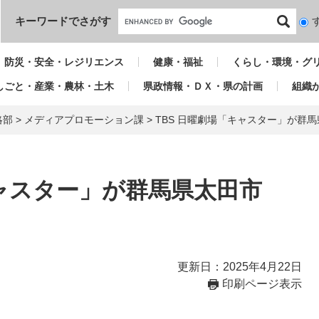
本文へ
キーワードでさがす
検
索
対
防災・安全・レジリエンス
健康・福祉
くらし・環境・グ
象
しごと・産業・農林・土木
県政情報・ＤＸ・県の計画
組織
略部
>
メディアプロモーション課
>
TBS 日曜劇場「キャスター」が群
キャスター」が群馬県太田市
更新日：2025年4月22日
印刷ページ表示