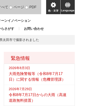
すべて
ページ
PDF
色・
language
文
リーンイノベーション
字
からさがす
お問い合わせ
馬県太田市で撮影されました
緊急情報
2026年8月3日
大雨危険警報等（令和8年7月17
日）に関する情報（危機管理課）
2026年7月29日
令和8年7月17日からの大雨（高速
道路無料措置）