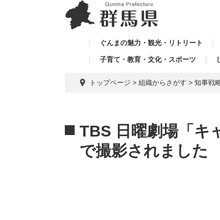
ペ
メ
メ
ー
ニ
ニ
ジ
ュ
ュ
の
ー
ぐんまの魅力・観光・リトリート
ー
先
を
子育て・教育・文化・スポーツ
を
頭
飛
飛
で
ば
トップページ
>
組織からさがす
>
知事戦
す。
し
ば
て
し
本
本
て
文
文
TBS 日曜劇場「
へ
で撮影されました