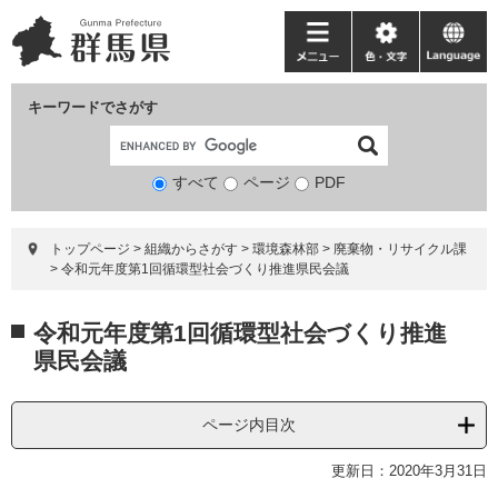
ペ
メ
ー
ニ
メ
色・
language
ジ
ュ
ニ
文
の
ー
ュ
字
キーワードでさがす
先
を
ー
頭
飛
で
ば
すべて
ページ
検
PDF
す。
し
索
て
対
本
トップページ
>
組織からさがす
>
環境森林部
>
廃棄物・リサイクル課
象
文
>
令和元年度第1回循環型社会づくり推進県民会議
へ
本
令和元年度第1回循環型社会づくり推進
文
県民会議
ページ内目次
更新日：2020年3月31日