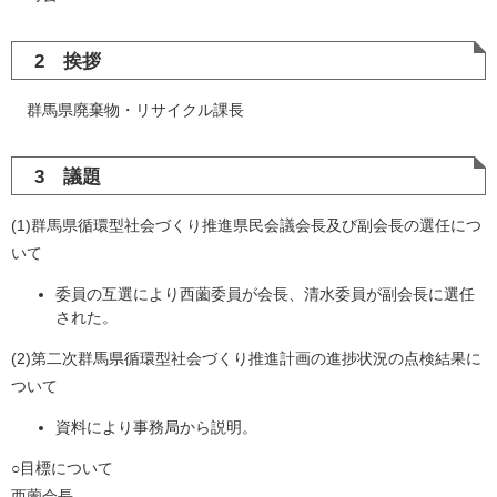
2 挨拶
群馬県廃棄物・リサイクル課長
3 議題
(1)群馬県循環型社会づくり推進県民会議会長及び副会長の選任につ
いて
委員の互選により西薗委員が会長、清水委員が副会長に選任
された。
(2)第二次群馬県循環型社会づくり推進計画の進捗状況の点検結果に
ついて
資料により事務局から説明。
○目標について
西薗会長