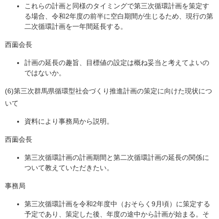
これらの計画と同様のタイミングで第三次循環計画を策定す
る場合、令和2年度の前半に空白期間が生じるため、現行の第
二次循環計画を一年間延長する。
西薗会長
計画の延長の趣旨、目標値の設定は概ね妥当と考えてよいの
ではないか。
(6)第三次群馬県循環型社会づくり推進計画の策定に向けた現状につ
いて
資料により事務局から説明。
西薗会長
第三次循環計画の計画期間と第二次循環計画の延長の関係に
ついて教えていただきたい。
事務局
第三次循環計画を令和2年度中（おそらく9月頃）に策定する
予定であり、策定した後、年度の途中から計画が始まる。そ