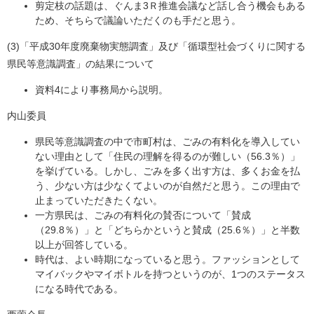
剪定枝の話題は、ぐんま3Ｒ推進会議など話し合う機会もある
ため、そちらで議論いただくのも手だと思う。
(3)「平成30年度廃棄物実態調査」及び「循環型社会づくりに関する
県民等意識調査」の結果について
資料4により事務局から説明。
内山委員
県民等意識調査の中で市町村は、ごみの有料化を導入してい
ない理由として「住民の理解を得るのが難しい（56.3％）」
を挙げている。しかし、ごみを多く出す方は、多くお金を払
う、少ない方は少なくてよいのが自然だと思う。この理由で
止まっていただきたくない。
一方県民は、ごみの有料化の賛否について「賛成
（29.8％）」と「どちらかというと賛成（25.6％）」と半数
以上が回答している。
時代は、よい時期になっていると思う。ファッションとして
マイバックやマイボトルを持つというのが、1つのステータス
になる時代である。