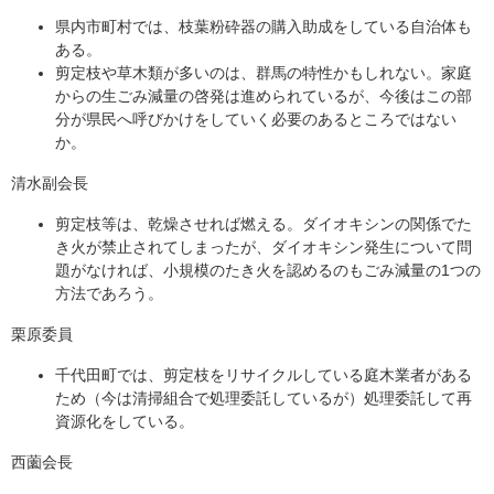
県内市町村では、枝葉粉砕器の購入助成をしている自治体も
ある。
剪定枝や草木類が多いのは、群馬の特性かもしれない。家庭
からの生ごみ減量の啓発は進められているが、今後はこの部
分が県民へ呼びかけをしていく必要のあるところではない
か。
清水副会長
剪定枝等は、乾燥させれば燃える。ダイオキシンの関係でた
き火が禁止されてしまったが、ダイオキシン発生について問
題がなければ、小規模のたき火を認めるのもごみ減量の1つの
方法であろう。
栗原委員
千代田町では、剪定枝をリサイクルしている庭木業者がある
ため（今は清掃組合で処理委託しているが）処理委託して再
資源化をしている。
西薗会長