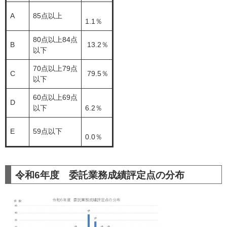
A
85点以上
1.1％
80点以上84点
B
13.2％
以下
70点以上79点
C
79.5％
以下
60点以上69点
D
以下
6.2％
E
59点以下
0.0％
令和6年度 委託業務成績評定点の分布