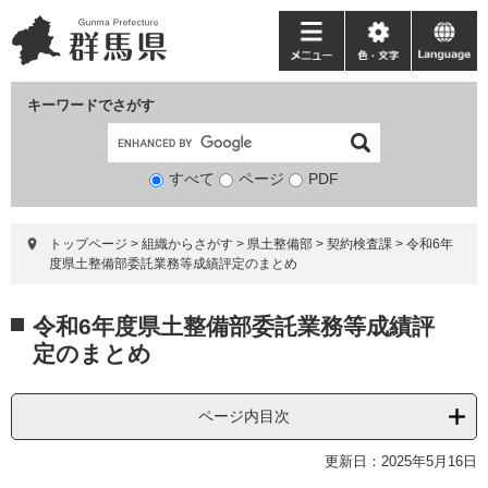
ペ
メ
ー
ニ
メ
色・
language
ジ
ュ
ニ
文
の
ー
ュ
字
キーワードでさがす
先
を
ー
頭
飛
で
ば
すべて
ページ
検
PDF
す。
し
索
て
対
本
トップページ
>
組織からさがす
>
県土整備部
>
契約検査課
>
令和6年
象
文
度県土整備部委託業務等成績評定のまとめ
へ
本
令和6年度県土整備部委託業務等成績評
文
定のまとめ
ページ内目次
更新日：2025年5月16日