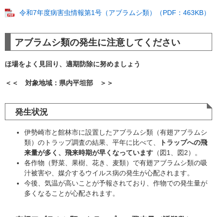
令和7年度病害虫情報第1号（アブラムシ類）（PDF：463KB）
​アブラムシ類の発生に注意してください
ほ場をよく見回り、適期防除に努めましょう
＜＜ 対象地域：県内平坦部 ＞＞
発生状況
伊勢崎市と館林市に設置したアブラムシ類（有翅アブラムシ
類）のトラップ調査の結果、平年に比べて、
トラップへの飛
来量が多く、飛来時期が早くなっています
（図1、図2）。
各作物（野菜、果樹、花き、麦類）で有翅アブラムシ類の吸
汁被害や、媒介するウイルス病の発生が心配されます。
今後、気温が高いことが予報されており、作物での発生量が
多くなることが心配されます。