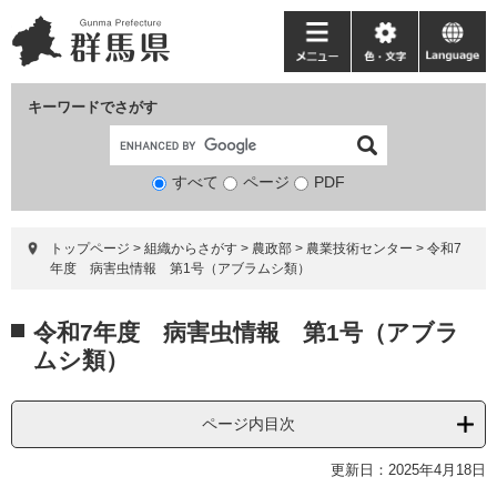
ペ
メ
ー
ニ
メ
色・
language
ジ
ュ
ニ
文
の
ー
ュ
字
キーワードでさがす
先
を
ー
頭
飛
で
ば
すべて
ページ
検
PDF
す。
し
索
て
対
本
トップページ
>
組織からさがす
>
農政部
>
農業技術センター
>
令和7
象
文
年度 病害虫情報 第1号（アブラムシ類）
へ
本
令和7年度 病害虫情報 第1号（アブラ
文
ムシ類）
ページ内目次
更新日：2025年4月18日