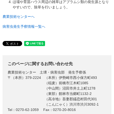
​ほ場や育苗ハウス周辺の雑草はアブラムシ類の発生源となり
やすいので、除草を行いましょう。
農業技術センターへ
病害虫発生予察情報一覧へ
このページに関するお問い合わせ先
農業技術センター
土壌・病害虫部 発生予察係
〒（本所）379-2224
（本所）伊勢崎市西小保方町493
（稲麦）前橋市江木町1085
（中山間）沼田市井土上町1278
（東部）館林市当郷町1132-2
（高冷地）吾妻郡嬬恋村田代301
（こんにゃく）渋川市渋川3092-1
Tel：0270-62-1059
Fax：0270-20-8016