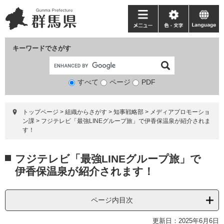
ペ
メ
ー
ニ
メ
色・
language
ジ
ュ
ニ
文
の
ー
ュ
字
キーワードでさがす
先
を
ー
頭
飛
で
ば
すべて
ページ
検
PDF
す。
し
索
て
対
本
トップページ
>
組織からさがす
>
知事戦略部
>
メディアプロモーショ
象
文
ン課
>
フジテレビ「最強LINEグループ旅」で伊香保温泉が紹介されま
へ
す！
本
フジテレビ「最強LINEグループ旅」で
文
伊香保温泉が紹介されます！
ページ内目次
更新日：2025年6月6日